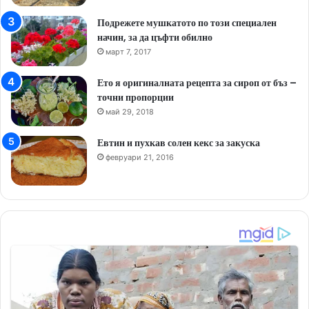
Подрежете мушкатото по този специален
начин, за да цъфти обилно
март 7, 2017
Ето я оригиналната рецепта за сироп от бъз –
точни пропорции
май 29, 2018
Евтин и пухкав солен кекс за закуска
февруари 21, 2016