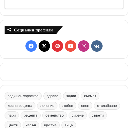
Социални профили
F
X
P
Y
I
v
a
i
o
n
k
c
n
u
s
.
e
t
T
t
c
b
e
u
a
o
годишен хороскоп
здраве
зодии
късмет
o
r
b
g
m
лесна рецепта
лечение
любов
овен
отслабване
o
e
e
r
пари
рецепта
семейство
сирене
съвети
цветя
чесън
k
щастие
s
яйца
a