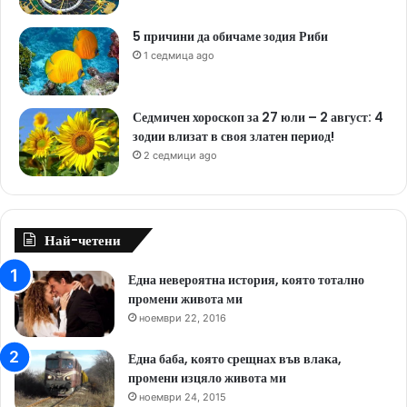
5 причини да обичаме зодия Риби
1 седмица ago
Седмичен хороскоп за 27 юли – 2 август: 4
зодии влизат в своя златен период!
2 седмици ago
Най-четени
Една невероятна история, която тотално
промени живота ми
ноември 22, 2016
Една баба, която срещнах във влака,
промени изцяло живота ми
ноември 24, 2015