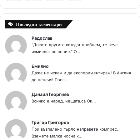
t
m
Последни коментари
Радослав
"Докато другите виждат проблем, те вече
измислят решение." О...
Емилио
Даже не искам и да експериментирам! В Англия
до пенсия! Посл...
Данаил Георгиев
Всичко е наред, нещата.са Ок...
Григор Григоров
При възпалено гърло направете компрес.
Вземете малка носна к...