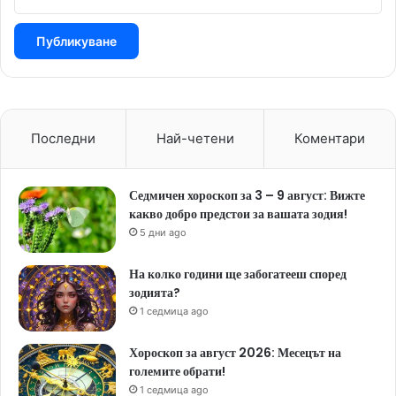
Последни
Най-четени
Коментари
Седмичен хороскоп за 3 – 9 август: Вижте
какво добро предстои за вашата зодия!
5 дни ago
На колко години ще забогатееш според
зодията?
1 седмица ago
Хороскоп за август 2026: Месецът на
големите обрати!
1 седмица ago