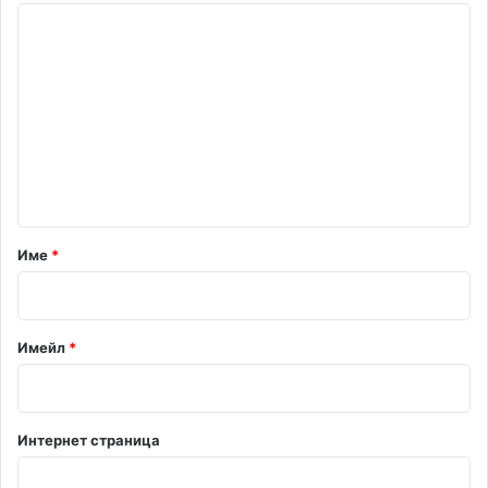
К
о
м
е
н
т
а
р
Име
*
:
*
Имейл
*
Интернет страница