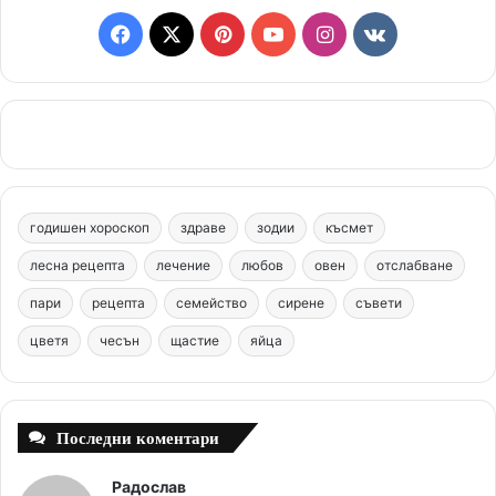
F
X
P
Y
I
v
a
i
o
n
k
c
n
u
s
.
e
t
T
t
c
b
e
u
a
o
годишен хороскоп
здраве
зодии
късмет
o
r
b
g
m
лесна рецепта
лечение
любов
овен
отслабване
o
e
e
r
пари
рецепта
семейство
сирене
съвети
цветя
чесън
k
щастие
s
яйца
a
t
m
Последни коментари
Радослав