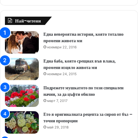
Най-четени
Една невероятна история, която тотално
промени живота ми
ноември 22, 2016
Една баба, която срещнах във влака,
промени изцяло живота ми
ноември 24, 2015
Подрежете мушкатото по този специален
начин, за да цъфти обилно
март 7, 2017
Ето я оригиналната рецепта за сироп от бъз –
точни пропорции
май 29, 2018