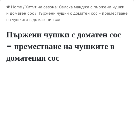
Home
/
Хитът на сезона: Селска манджа с пържени чушки
и доматен сос
/
Пържени чушки с доматен сос – преместване
на чушките в доматения сос
Пържени чушки с доматен сос
– преместване на чушките в
доматения сос