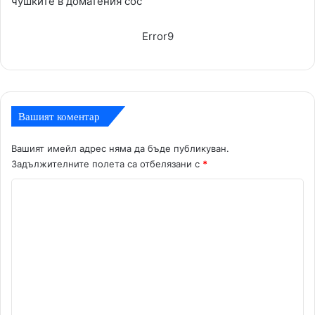
чушките в доматения сос
Error9
Вашият коментар
Вашият имейл адрес няма да бъде публикуван.
Задължителните полета са отбелязани с
*
К
о
м
е
н
т