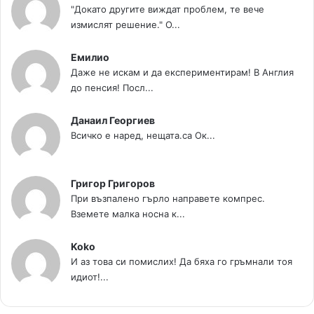
"Докато другите виждат проблем, те вече
измислят решение." О...
Емилио
Даже не искам и да експериментирам! В Англия
до пенсия! Посл...
Данаил Георгиев
Всичко е наред, нещата.са Ок...
Григор Григоров
При възпалено гърло направете компрес.
Вземете малка носна к...
Koko
И аз това си помислих! Да бяха го гръмнали тоя
идиот!...