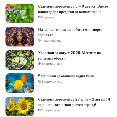
Седмичен хороскоп за 3 – 9 август: Вижте
какво добро предстои за вашата зодия!
6 дни ago
На колко години ще забогатееш според
зодията?
1 седмица ago
Хороскоп за август 2026: Месецът на
големите обрати!
2 седмици ago
5 причини да обичаме зодия Риби
2 седмици ago
Седмичен хороскоп за 27 юли – 2 август: 4
зодии влизат в своя златен период!
2 седмици ago