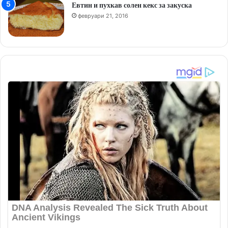
Евтин и пухкав солен кекс за закуска
февруари 21, 2016