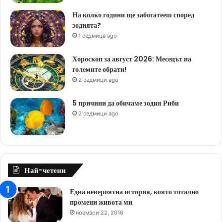
На колко години ще забогатееш според
зодията?
1 седмица ago
Хороскоп за август 2026: Месецът на
големите обрати!
2 седмици ago
5 причини да обичаме зодия Риби
2 седмици ago
Най-четени
Една невероятна история, която тотално
промени живота ми
ноември 22, 2016