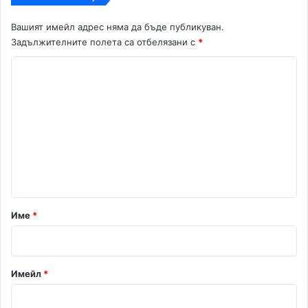
Вашият имейл адрес няма да бъде публикуван.
Задължителните полета са отбелязани с
*
К
о
м
е
н
т
а
р
Име
*
:
*
Имейл
*