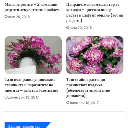
Мана по розите – 2 домашни
Направете си домашен тор за
рецепти лекуват този проблем
орхидеи – цветята ви ще
растат и цъфтят обилно (точна
юли 29, 2018
рецепта)
юни 20, 2018
Тази подправка унищожава
Тези стайни растения
гъбичките и паразитите по
пречистват въздуха
цветята – действа безотказно
(облекчават значително
дишането)
декември 13, 2017
ноември 18, 2017
Вашият коментар