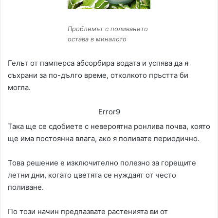
Проблемът с поливането
остава в миналото
Гелът от памперса абсорбира водата и успява да я
съхрани за по-дълго време, отколкото пръстта би
могла.
Error9
Така ще се сдобиете с невероятна ронлива почва, която
ще има постоянна влага, ако я поливате периодично.
Това решение е изключително полезно за горещите
летни дни, когато цветята се нуждаят от често
поливане.
По този начин предпазвате растенията ви от