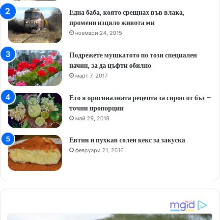
Една баба, която срещнах във влака,
промени изцяло живота ми
ноември 24, 2015
Подрежете мушкатото по този специален
начин, за да цъфти обилно
март 7, 2017
Ето я оригиналната рецепта за сироп от бъз –
точни пропорции
май 29, 2018
Евтин и пухкав солен кекс за закуска
февруари 21, 2016