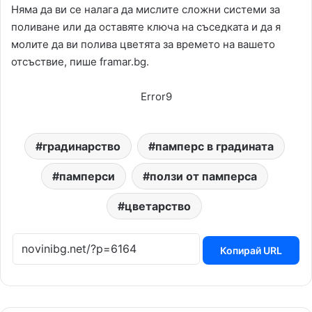
Няма да ви се налага да мислите сложни системи за
поливане или да оставяте ключа на съседката и да я
молите да ви полива цветята за времето на вашето
отсъствие, пише framar.bg.
Error9
градинарство
памперс в градината
памперси
ползи от памперса
цветарство
Копирай URL