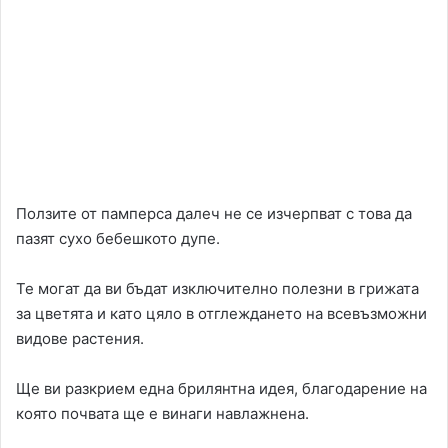
Ползите от памперса далеч не се изчерпват с това да
пазят сухо бебешкото дупе.
Те могат да ви бъдат изключително полезни в грижата
за цветята и като цяло в отглеждането на всевъзможни
видове растения.
Ще ви разкрием една брилянтна идея, благодарение на
която почвата ще е винаги навлажнена.