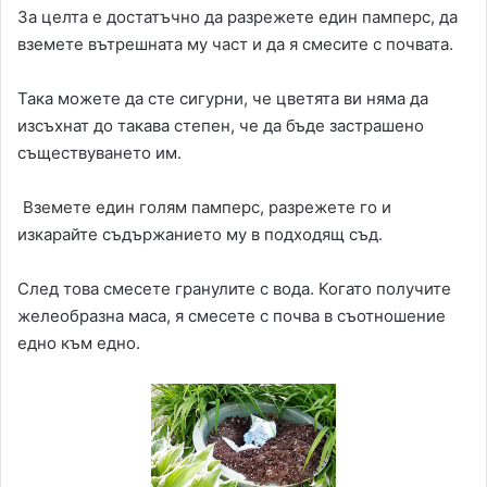
За целта е достатъчно да разрежете един памперс, да
вземете вътрешната му част и да я смесите с почвата.
Така можете да сте сигурни, че цветята ви няма да
изсъхнат до такава степен, че да бъде застрашено
съществуването им.
Вземете един голям памперс, разрежете го и
изкарайте съдържанието му в подходящ съд.
След това смесете гранулите с вода. Когато получите
желеобразна маса, я смесете с почва в съотношение
едно към едно.