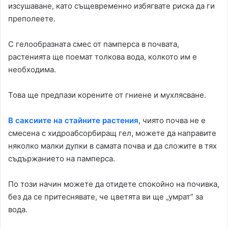
изсушаване, като същевременно избягвате риска да ги
преполеете.
С гелообразната смес от памперса в почвата,
растенията ще поемат толкова вода, колкото им е
необходима.
Това ще предпази корените от гниене и мухлясване.
В саксиите на стайните растения
, чиято почва не е
смесена с хидроабсорбиращ гел, можете да направите
няколко малки дупки в самата почва и да сложите в тях
съдържанието на памперса.
По този начин можете да отидете спокойно на почивка,
без да се притеснявате, че цветята ви ще „умрат” за
вода.