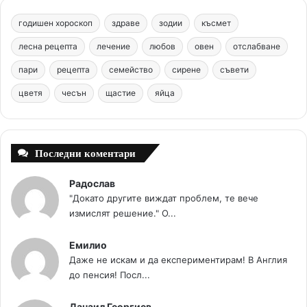
b
e
u
a
o
годишен хороскоп
здраве
зодии
късмет
o
r
b
g
m
лесна рецепта
лечение
любов
овен
отслабване
o
e
e
r
пари
рецепта
семейство
сирене
съвети
цветя
чесън
k
щастие
s
яйца
a
t
m
Последни коментари
Радослав
"Докато другите виждат проблем, те вече
измислят решение." О...
Емилио
Даже не искам и да експериментирам! В Англия
до пенсия! Посл...
Данаил Георгиев