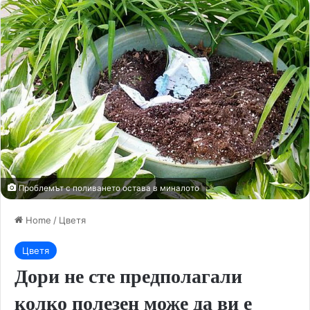
Проблемът с поливането остава в миналото
Home
/
Цветя
Цветя
Дори не сте предполагали
колко полезен може да ви е