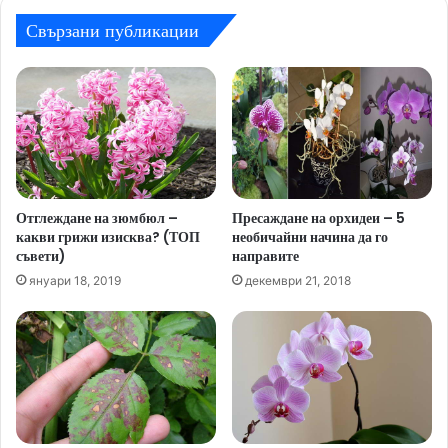
Свързани публикации
Отглеждане на зюмбюл –
Пресаждане на орхидеи – 5
какви грижи изисква? (ТОП
необичайни начина да го
съвети)
направите
януари 18, 2019
декември 21, 2018