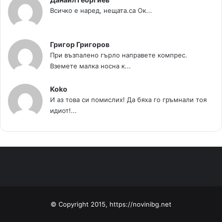
Всичко е наред, нещата.са Ок...
Григор Григоров
При възпалено гърло направете компрес.
Вземете малка носна к...
Koko
И аз това си помислих! Да бяха го гръмнали тоя
идиот!...
© Copyright 2015, https://novinibg.net