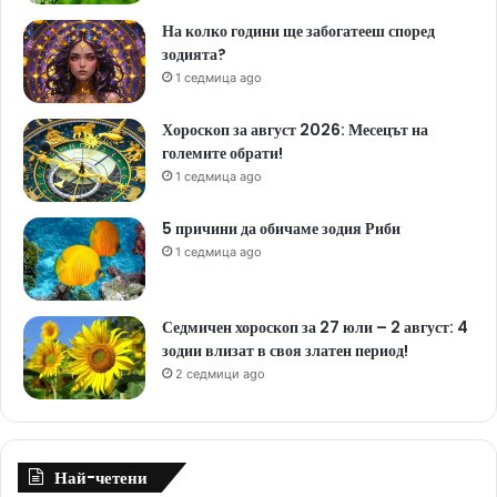
На колко години ще забогатееш според
зодията?
1 седмица ago
Хороскоп за август 2026: Месецът на
големите обрати!
1 седмица ago
5 причини да обичаме зодия Риби
1 седмица ago
Седмичен хороскоп за 27 юли – 2 август: 4
зодии влизат в своя златен период!
2 седмици ago
Най-четени