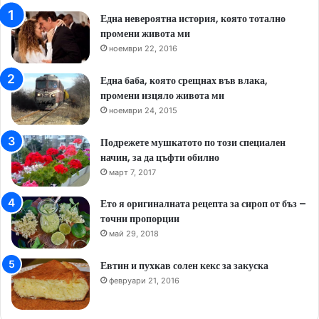
Една невероятна история, която тотално
промени живота ми
ноември 22, 2016
Една баба, която срещнах във влака,
промени изцяло живота ми
ноември 24, 2015
Подрежете мушкатото по този специален
начин, за да цъфти обилно
март 7, 2017
Ето я оригиналната рецепта за сироп от бъз –
точни пропорции
май 29, 2018
Евтин и пухкав солен кекс за закуска
февруари 21, 2016