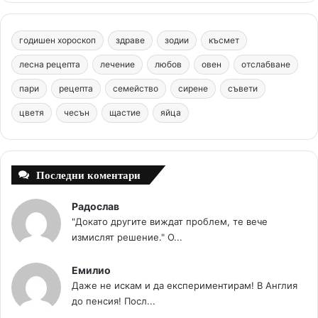
e
t
T
t
c
b
e
u
a
o
годишен хороскоп
здраве
зодии
късмет
o
r
b
g
m
лесна рецепта
лечение
любов
овен
отслабване
o
e
e
r
пари
рецепта
семейство
сирене
съвети
цветя
чесън
k
щастие
s
яйца
a
t
m
Последни коментари
Радослав
"Докато другите виждат проблем, те вече
измислят решение." О...
Емилио
Даже не искам и да експериментирам! В Англия
до пенсия! Посл...