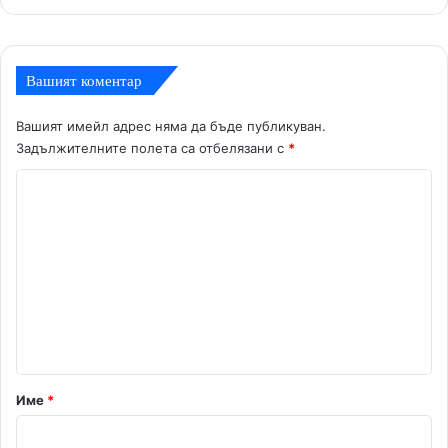
Вашият коментар
Вашият имейл адрес няма да бъде публикуван.
Задължителните полета са отбелязани с
*
К
о
м
е
н
т
а
р
Име
*
: