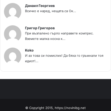
Данаил Георгиев
Всичко е наред, нещата.са Ок...
Григор Григоров
При възпалено гърло направете компрес.
Вземете малка носна к...
Koko
И аз това си помислих! Да бяха го гръмнали тоя
идиот!...
© Copyright 2015, https://novinibg.net