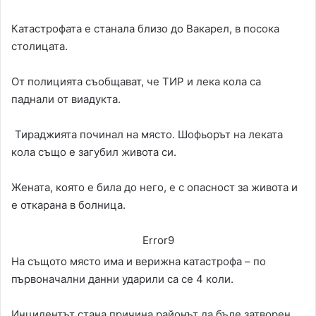
Катастрофата е станала близо до Вакарел, в посока
столицата.
От полицията съобщават, че ТИР и лека кола са
паднали от виадукта.
Тираджията починал на място. Шофьорът на леката
кола също е загубил живота си.
Жената, която е била до него, е с опасност за живота и
е откарана в болница.
Error9
На същото място има и верижна катастрофа – по
първоначални данни ударили са се 4 коли.
Инцидентът стана причина районът да бъде затворен.