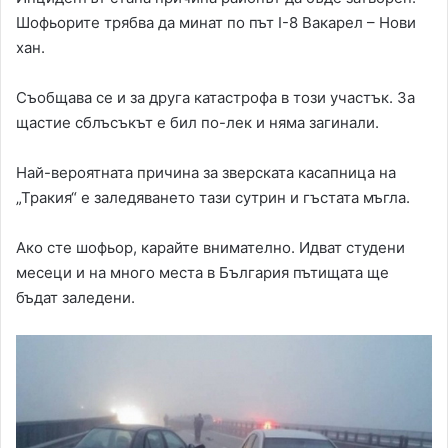
Шофьорите трябва да минат по път I-8 Вакарел – Нови
хан.
Съобщава се и за друга катастрофа в този участък. За
щастие сблъсъкът е бил по-лек и няма загинали.
Най-вероятната причина за зверската касапница на
„Тракия“ е заледяването тази сутрин и гъстата мъгла.
Ако сте шофьор, карайте внимателно. Идват студени
месеци и на много места в България пътищата ще
бъдат заледени.