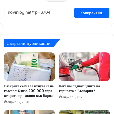
Копирай URL
Свързани публикации
Разкрита схема за купуване на
Кога ще паднат цените на
гласове: Близо 200 000 евро
горивата в България?
открити при акция във Варна
април 16, 2026
април 17, 2026