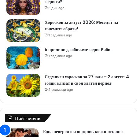
зодията?
6 дни ago
Хороскоп за август 2026: Месецът на
големите обрати!
1 седмица ago
5 причини да обичаме зодия Риби
1 седмица ago
Седмичен хороскоп за 27 юли – 2 август: 4
зодии влизат в своя златен период!
2 седмици ago
Най-четени
Една невероятна история, която тотално