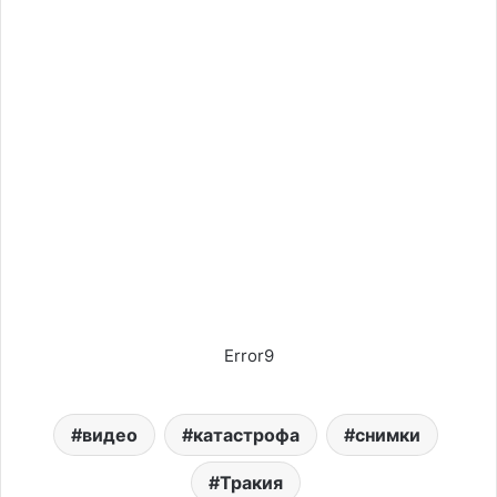
Error9
видео
катастрофа
снимки
Тракия