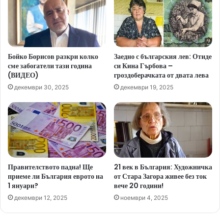
Бойко Борисов разкри колко
Заедно с българския лев: Отиде
сме забогатели тази година
си Кина Гърбова –
(ВИДЕО)
гроздоберачката от двата лева
декември 30, 2025
декември 19, 2025
Правителството падна! Ще
21 век в България: Художничка
приеме ли България еврото на
от Стара Загора живее без ток
1 януари?
вече 20 години!
декември 12, 2025
ноември 4, 2025