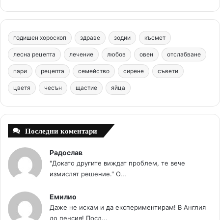
e
t
T
t
c
b
e
u
a
o
годишен хороскоп
здраве
зодии
късмет
o
r
b
g
m
лесна рецепта
лечение
любов
овен
отслабване
o
e
e
r
пари
рецепта
семейство
сирене
съвети
цветя
чесън
k
щастие
s
яйца
a
t
m
Последни коментари
Радослав
"Докато другите виждат проблем, те вече
измислят решение." О...
Емилио
Даже не искам и да експериментирам! В Англия
до пенсия! Посл...