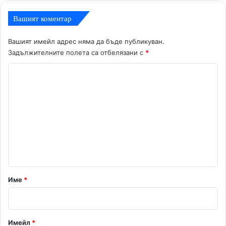
Вашият коментар
Вашият имейл адрес няма да бъде публикуван.
Задължителните полета са отбелязани с
*
К
о
м
е
н
т
а
р
Име
*
:
*
Имейл
*