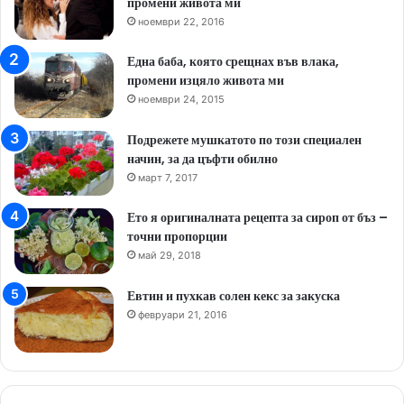
промени живота ми
ноември 22, 2016
Една баба, която срещнах във влака,
промени изцяло живота ми
ноември 24, 2015
Подрежете мушкатото по този специален
начин, за да цъфти обилно
март 7, 2017
Ето я оригиналната рецепта за сироп от бъз –
точни пропорции
май 29, 2018
Евтин и пухкав солен кекс за закуска
февруари 21, 2016