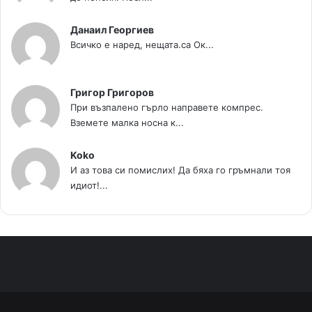
Данаил Георгиев
Всичко е наред, нещата.са Ок...
Григор Григоров
При възпалено гърло направете компрес.
Вземете малка носна к...
Koko
И аз това си помислих! Да бяха го гръмнали тоя
идиот!...