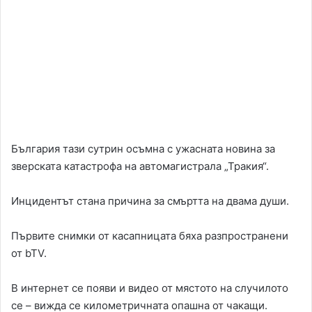
България тази сутрин осъмна с ужасната новина за
зверската катастрофа на автомагистрала „Тракия“.
Инцидентът стана причина за смъртта на двама души.
Първите снимки от касапницата бяха разпространени
от bTV.
В интернет се появи и видео от мястото на случилото
се – вижда се километричната опашна от чакащи.