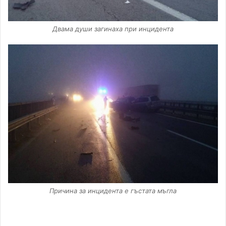
Двама души загинаха при инцидента
Причина за инцидента е гъстата мъгла