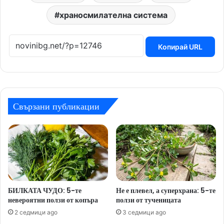
храносмилателна система
Копирай URL
Свързани публикации
БИЛКАТА ЧУДО: 5-те
Не е плевел, а суперхрана: 5-те
невероятни ползи от копъра
ползи от тученицата
2 седмици ago
3 седмици ago