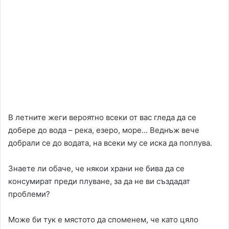
В летните жеги вероятно всеки от вас гледа да се
добере до вода – река, езеро, море… Веднъж вече
добрали се до водата, на всеки му се иска да поплува.
Знаете ли обаче, че някои храни не бива да се
консумират преди плуване, за да не ви създадат
проблеми?
Може би тук е мястото да споменем, че като цяло