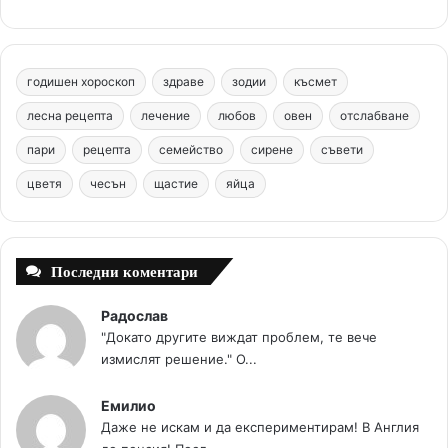
e
t
T
t
c
b
e
u
a
o
годишен хороскоп
здраве
зодии
късмет
o
r
b
g
m
лесна рецепта
лечение
любов
овен
отслабване
o
e
e
r
пари
рецепта
семейство
сирене
съвети
цветя
чесън
k
щастие
s
яйца
a
t
m
Последни коментари
Радослав
"Докато другите виждат проблем, те вече
измислят решение." О...
Емилио
Даже не искам и да експериментирам! В Англия