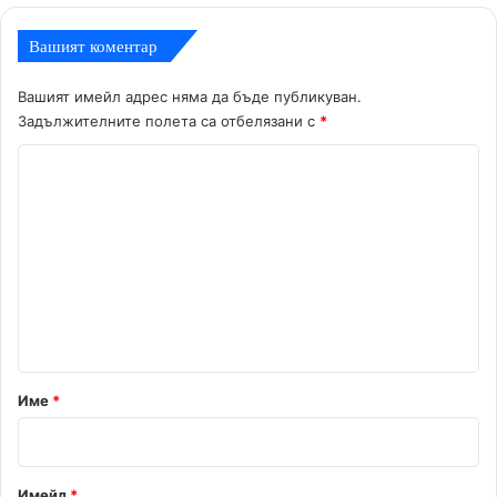
Вашият коментар
Вашият имейл адрес няма да бъде публикуван.
Задължителните полета са отбелязани с
*
К
о
м
е
н
т
а
р
Име
*
:
*
Имейл
*