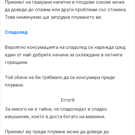
Приемът на газирани напитки и плодови сокове може
да доведе до спазми или други проблеми със стомаха.
Това неминуемо ще затрудни плуването ви.
Сладолед
Вероятно консумацията на сладолед се нарежда сред
един от най-добрите начини за охлаждане в летните
горещини.
Той обаче не би трябвало да се консумира преди
плуване.
Error9
За никого не е тайна, че сладоледът е сладко
изкушение, което е доста богато на мазнини.
Приемът му преди плуване може да доведе до