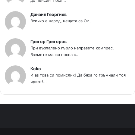
до пенсия! Посл...
Данаил Георгиев
Всичко е наред, нещата.са Ок...
Григор Григоров
При възпалено гърло направете компрес.
Вземете малка носна к...
Koko
И аз това си помислих! Да бяха го гръмнали тоя
идиот!...