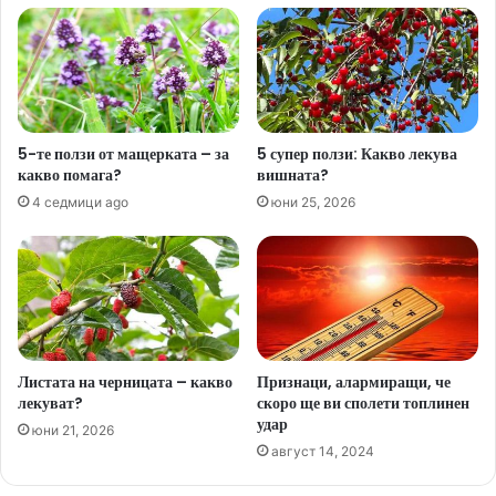
5-те ползи от мащерката – за
5 супер ползи: Какво лекува
какво помага?
вишната?
4 седмици ago
юни 25, 2026
Листата на черницата – какво
Признаци, алармиращи, че
лекуват?
скоро ще ви сполети топлинен
удар
юни 21, 2026
август 14, 2024