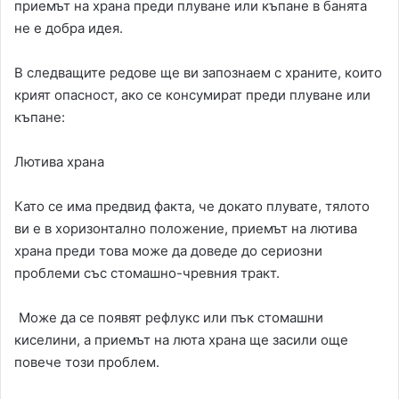
приемът на храна преди плуване или къпане в банята
не е добра идея.
В следващите редове ще ви запознаем с храните, които
крият опасност, ако се консумират преди плуване или
къпане:
Лютива храна
Като се има предвид факта, че докато плувате, тялото
ви е в хоризонтално положение, приемът на лютива
храна преди това може да доведе до сериозни
проблеми със стомашно-чревния тракт.
Може да се появят рефлукс или пък стомашни
киселини, а приемът на люта храна ще засили още
повече този проблем.