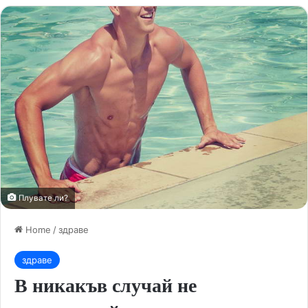
Плувате ли?
Home
/
здраве
здраве
В никакъв случай не