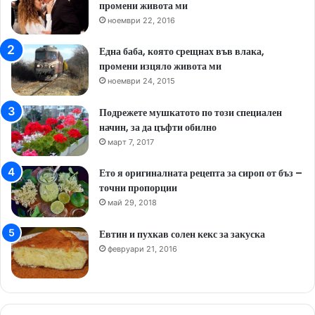
промени живота ми
ноември 22, 2016
Една баба, която срещнах във влака,
промени изцяло живота ми
ноември 24, 2015
Подрежете мушкатото по този специален
начин, за да цъфти обилно
март 7, 2017
Ето я оригиналната рецепта за сироп от бъз –
точни пропорции
май 29, 2018
Евтин и пухкав солен кекс за закуска
февруари 21, 2016