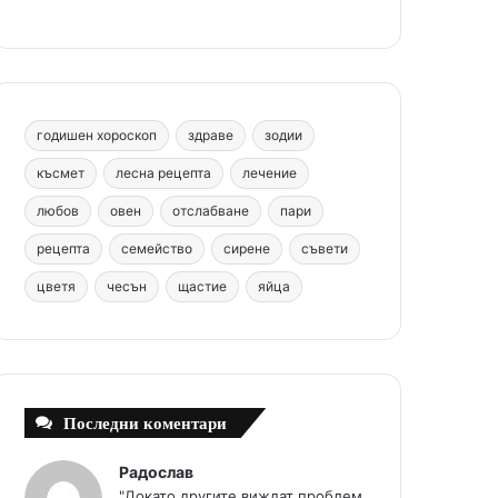
b
e
u
a
o
o
r
b
g
m
o
e
e
r
годишен хороскоп
здраве
зодии
k
s
a
късмет
лесна рецепта
лечение
любов
овен
отслабване
пари
t
m
рецепта
семейство
сирене
съвети
цветя
чесън
щастие
яйца
Последни коментари
Радослав
"Докато другите виждат проблем,