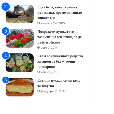
Една баба, която срещнах
във влака, промени изцяло
живота ми
ноември 24, 2015
Подрежете мушкатото по
този специален начин, за да
цъфти обилно
март 7, 2017
Ето я оригиналната рецепта
за сироп от бъз – точни
пропорции
май 29, 2018
Евтин и пухкав солен кекс
за закуска
февруари 21, 2016