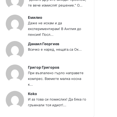
те вече измислят решение." О...
Емилио
Даже не искам и да
експериментирам! В Англия до
пенсия! Посл...
Данаил Георгиев
Всичко е наред, нещата.са Ок...
Григор Григоров
При възпалено гърло направете
компрес. Вземете малка носна
к...
Koko
И аз това си помислих! Да бяха го
гръмнали тоя идиот!...