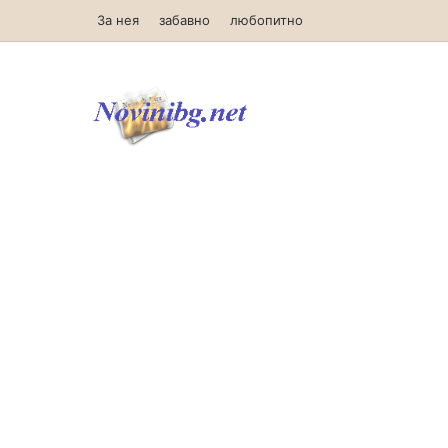
За нея
забавно
любопитно