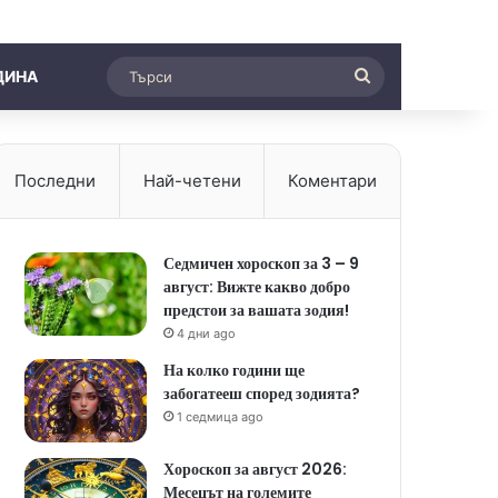
Търси
ДИНА
Последни
Най-четени
Коментари
Седмичен хороскоп за 3 – 9
август: Вижте какво добро
предстои за вашата зодия!
4 дни ago
На колко години ще
забогатееш според зодията?
1 седмица ago
Хороскоп за август 2026:
Месецът на големите