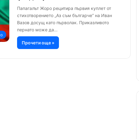
Папагалът Жоро рецитира първия куплет от
стихотворението „Аз съм българче“ на Иван
Вазов досущ като първолак. Приказливото
пернато може да…
но
Прочети още »