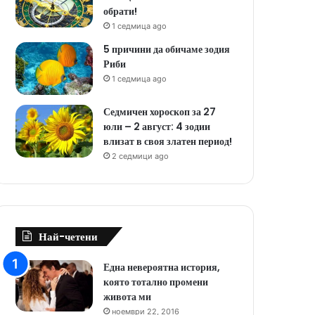
обрати!
1 седмица ago
5 причини да обичаме зодия
Риби
1 седмица ago
Седмичен хороскоп за 27
юли – 2 август: 4 зодии
влизат в своя златен период!
2 седмици ago
Най-четени
Една невероятна история,
която тотално промени
живота ми
ноември 22, 2016