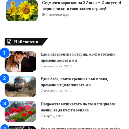
Седмичен хороскоп за 27 юли – 2 август: 4
зодии влизат в своя златен период!
2 седмици ago
Най-четени
Една невероятна история, която тотално
промени живота ми
ноември 22, 2016
Една баба, която срещнах във влака,
промени изцяло живота ми
ноември 24, 2015
Подрежете мушкатото по този специален
начин, за да цъфти обилно
март 7, 2017
Ето я оригиналната рецепта за сироп от бъз –