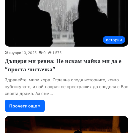
истории
януари 13, 2025
0
1 575
Дъщеря ми ревна: Не искам майка ми да е
“проста чистачка”
Здравейте, мили хора. Отдавна следя историите, които
публикувате, и най-накрая се престраших да споделя с Вас
своята драма. Аз съм…
Прочети още »