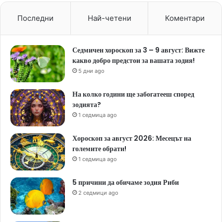
Последни
Най-четени
Коментари
Седмичен хороскоп за 3 – 9 август: Вижте
какво добро предстои за вашата зодия!
5 дни ago
На колко години ще забогатееш според
зодията?
1 седмица ago
Хороскоп за август 2026: Месецът на
големите обрати!
1 седмица ago
5 причини да обичаме зодия Риби
2 седмици ago