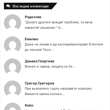
Последни коментари
Радослав
"Докато другите виждат проблем, те вече
измислят решение." О...
Емилио
Даже не искам и да експериментирам! В Англия
до пенсия! Посл...
Данаил Георгиев
Всичко е наред, нещата.са Ок...
Григор Григоров
При възпалено гърло направете компрес.
Вземете малка носна к...
Koko