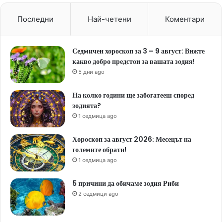
Последни
Най-четени
Коментари
Седмичен хороскоп за 3 – 9 август: Вижте
какво добро предстои за вашата зодия!
5 дни ago
На колко години ще забогатееш според
зодията?
1 седмица ago
Хороскоп за август 2026: Месецът на
големите обрати!
1 седмица ago
5 причини да обичаме зодия Риби
2 седмици ago