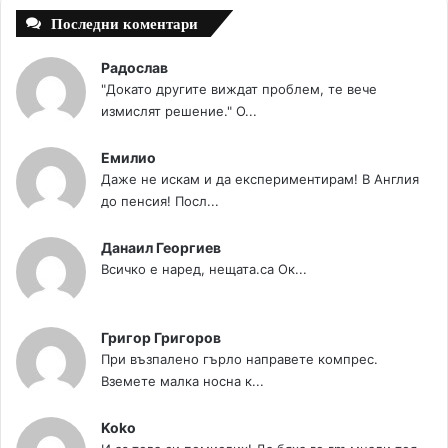
Последни коментари
Радослав
"Докато другите виждат проблем, те вече
измислят решение." О...
Емилио
Даже не искам и да експериментирам! В Англия
до пенсия! Посл...
Данаил Георгиев
Всичко е наред, нещата.са Ок...
Григор Григоров
При възпалено гърло направете компрес.
Вземете малка носна к...
Koko