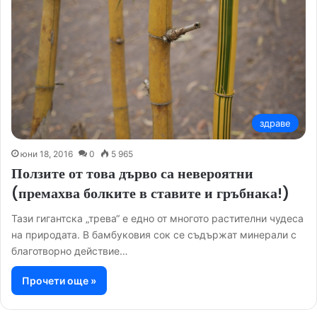
здраве
юни 18, 2016
0
5 965
Ползите от това дърво са невероятни
(премахва болките в ставите и гръбнака!)
Тази гигантска „трева“ е едно от многото растителни чудеса
на природата. В бамбуковия сок се съдържат минерали с
благотворно действие…
Прочети още »