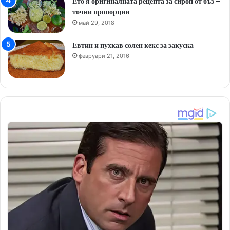
Ето я оригиналната рецепта за сироп от бъз –
точни пропорции
май 29, 2018
Евтин и пухкав солен кекс за закуска
февруари 21, 2016