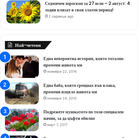
Седмичен хороскоп за 27 юли – 2 август: 4
зодии влизат в своя златен период!
2 седмици ago
Най-четени
Една невероятна история, която тотално
промени живота ми
ноември 22, 2016
Една баба, която срещнах във влака,
промени изцяло живота ми
ноември 24, 2015
Подрежете мушкатото по този специален
начин, за да цъфти обилно
март 7, 2017