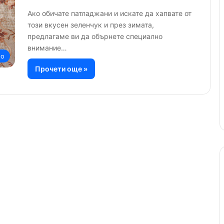
Ако обичате патладжани и искате да хапвате от
този вкусен зеленчук и през зимата,
предлагаме ви да обърнете специално
внимание…
но
Прочети още »