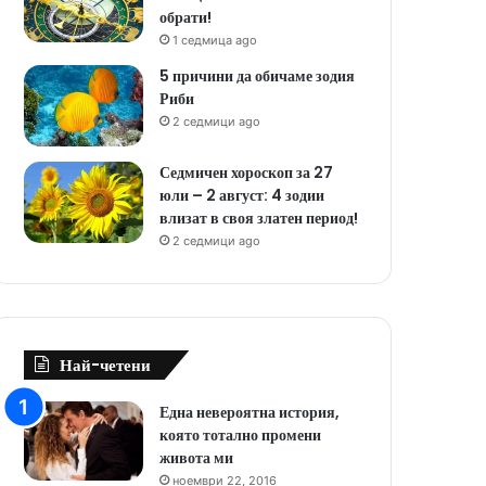
обрати!
1 седмица ago
5 причини да обичаме зодия
Риби
2 седмици ago
Седмичен хороскоп за 27
юли – 2 август: 4 зодии
влизат в своя златен период!
2 седмици ago
Най-четени
Една невероятна история,
която тотално промени
живота ми
ноември 22, 2016