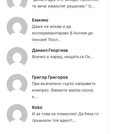
те вече измислят решение." О...
Емилио
Даже не искам и да
експериментирам! В Англия до
пенсия! Посл...
Данаил Георгиев
Всичко е наред, нещата.са Ок...
Григор Григоров
При възпалено гърло направете
компрес. Вземете малка носна
к...
Koko
И аз това си помислих! Да бяха го
гръмнали тоя идиот!...