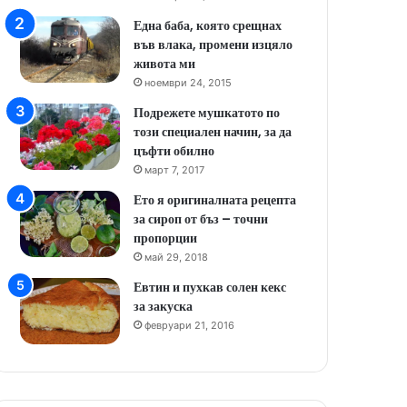
Една баба, която срещнах
във влака, промени изцяло
живота ми
ноември 24, 2015
Подрежете мушкатото по
този специален начин, за да
цъфти обилно
март 7, 2017
Ето я оригиналната рецепта
за сироп от бъз – точни
пропорции
май 29, 2018
Евтин и пухкав солен кекс
за закуска
февруари 21, 2016