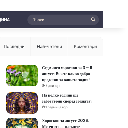
Търси
ДИНА
Последни
Най-четени
Коментари
Седмичен хороскоп за 3 – 9
август: Вижте какво добро
предстои за вашата зодия!
5 дни ago
На колко години ще
забогатееш според зодията?
1 седмица ago
Хороскоп за август 2026:
Месецът на големите