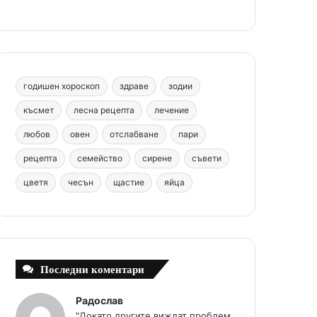
b
e
u
a
o
o
r
b
g
m
o
e
e
r
годишен хороскоп
здраве
зодии
k
s
a
късмет
лесна рецепта
лечение
любов
овен
отслабване
пари
t
m
рецепта
семейство
сирене
съвети
цветя
чесън
щастие
яйца
Последни коментари
Радослав
"Докато другите виждат проблем,