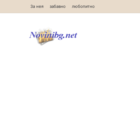
За нея
забавно
любопитно