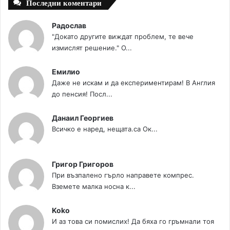
Последни коментари
Радослав
"Докато другите виждат проблем, те вече
измислят решение." О...
Емилио
Даже не искам и да експериментирам! В Англия
до пенсия! Посл...
Данаил Георгиев
Всичко е наред, нещата.са Ок...
Григор Григоров
При възпалено гърло направете компрес.
Вземете малка носна к...
Koko
И аз това си помислих! Да бяха го гръмнали тоя