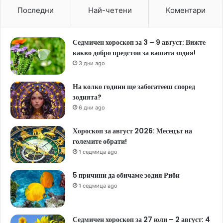
Последни
Най-четени
Коментари
Седмичен хороскоп за 3 – 9 август: Вижте
какво добро предстои за вашата зодия!
3 дни ago
На колко години ще забогатееш според
зодията?
6 дни ago
Хороскоп за август 2026: Месецът на
големите обрати!
1 седмица ago
5 причини да обичаме зодия Риби
1 седмица ago
Седмичен хороскоп за 27 юли – 2 август: 4