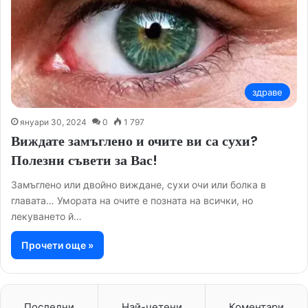
здраве
януари 30, 2024
0
1 797
Виждате замъглено и очите ви са сухи?
Полезни съвети за Вас!
Замъглено или двойно виждане, сухи очи или болка в
главата… Умората на очите е позната на всички, но
лекуването й…
Прочети още »
Последни
Най-четени
Коментари