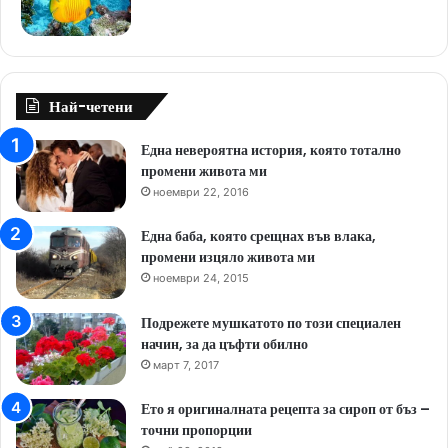
Най-четени
Една невероятна история, която тотално
промени живота ми
ноември 22, 2016
Една баба, която срещнах във влака,
промени изцяло живота ми
ноември 24, 2015
Подрежете мушкатото по този специален
начин, за да цъфти обилно
март 7, 2017
Ето я оригиналната рецепта за сироп от бъз –
точни пропорции