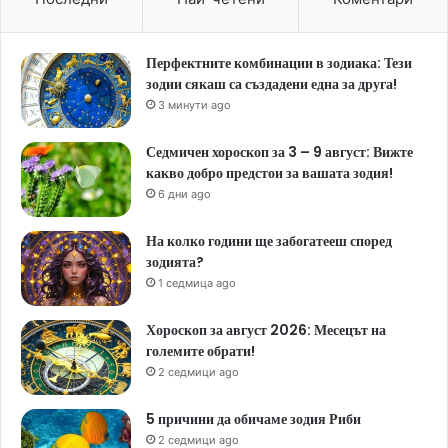
Перфектните комбинации в зодиака: Тези
зодии сякаш са създадени една за друга!
3 минути ago
Седмичен хороскоп за 3 – 9 август: Вижте
какво добро предстои за вашата зодия!
6 дни ago
На колко години ще забогатееш според
зодията?
1 седмица ago
Хороскоп за август 2026: Месецът на
големите обрати!
2 седмици ago
5 причини да обичаме зодия Риби
2 седмици ago