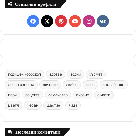
Социални профили
F
X
P
Y
I
v
a
i
o
n
k
c
n
u
s
.
e
t
T
t
c
b
e
u
a
o
годишен хороскоп
здраве
зодии
късмет
o
r
b
g
m
лесна рецепта
лечение
любов
овен
отслабване
o
e
e
r
пари
рецепта
семейство
сирене
съвети
цветя
чесън
k
щастие
s
яйца
a
t
m
Последни коментари