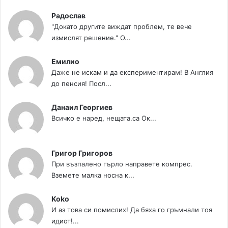
Радослав
"Докато другите виждат проблем, те вече
измислят решение." О...
Емилио
Даже не искам и да експериментирам! В Англия
до пенсия! Посл...
Данаил Георгиев
Всичко е наред, нещата.са Ок...
Григор Григоров
При възпалено гърло направете компрес.
Вземете малка носна к...
Koko
И аз това си помислих! Да бяха го гръмнали тоя
идиот!...