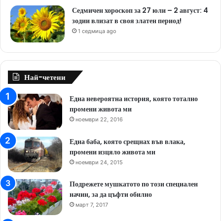
Седмичен хороскоп за 27 юли – 2 август: 4
зодии влизат в своя златен период!
1 седмица ago
Най-четени
Една невероятна история, която тотално
промени живота ми
ноември 22, 2016
Една баба, която срещнах във влака,
промени изцяло живота ми
ноември 24, 2015
Подрежете мушкатото по този специален
начин, за да цъфти обилно
март 7, 2017