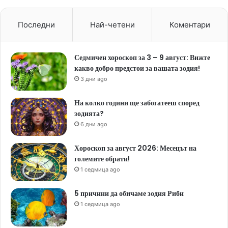
Последни
Най-четени
Коментари
Седмичен хороскоп за 3 – 9 август: Вижте
какво добро предстои за вашата зодия!
3 дни ago
На колко години ще забогатееш според
зодията?
6 дни ago
Хороскоп за август 2026: Месецът на
големите обрати!
1 седмица ago
5 причини да обичаме зодия Риби
1 седмица ago