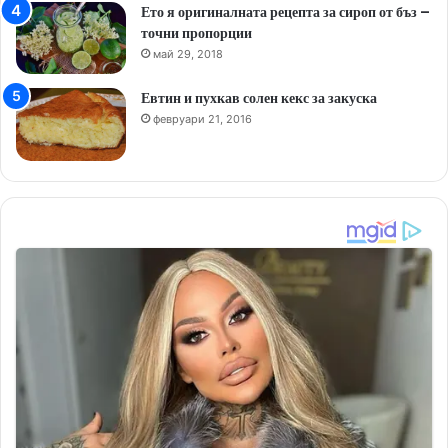
Ето я оригиналната рецепта за сироп от бъз –
точни пропорции
май 29, 2018
Евтин и пухкав солен кекс за закуска
февруари 21, 2016