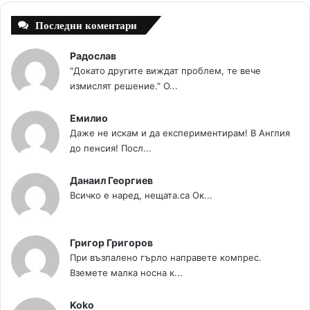
Последни коментари
Радослав
"Докато другите виждат проблем, те вече
измислят решение." О...
Емилио
Даже не искам и да експериментирам! В Англия
до пенсия! Посл...
Данаил Георгиев
Всичко е наред, нещата.са Ок...
Григор Григоров
При възпалено гърло направете компрес.
Вземете малка носна к...
Koko