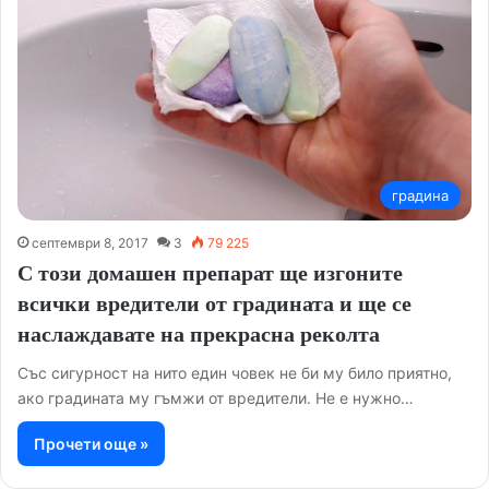
градина
септември 8, 2017
3
79 225
С този домашен препарат ще изгоните
всички вредители от градината и ще се
наслаждавате на прекрасна реколта
Със сигурност на нито един човек не би му било приятно,
ако градината му гъмжи от вредители. Не е нужно…
Прочети още »