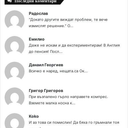
Последни коментари
Радослав
"Докато другите виждат проблем, те вече
измислят решение." О...
Емилио
Даже не искам и да експериментирам! В Англия
до пенсия! Посл...
Данаил Георгиев
Всичко е наред, нещата.са Ок...
Григор Григоров
При възпалено гърло направете компрес.
Вземете малка носна к...
Koko
И аз това си помислих! Да бяха го гръмнали тоя