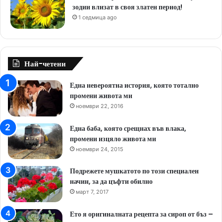
зодии влизат в своя златен период!
1 седмица ago
Най-четени
Една невероятна история, която тотално
промени живота ми
ноември 22, 2016
Една баба, която срещнах във влака,
промени изцяло живота ми
ноември 24, 2015
Подрежете мушкатото по този специален
начин, за да цъфти обилно
март 7, 2017
Ето я оригиналната рецепта за сироп от бъз –