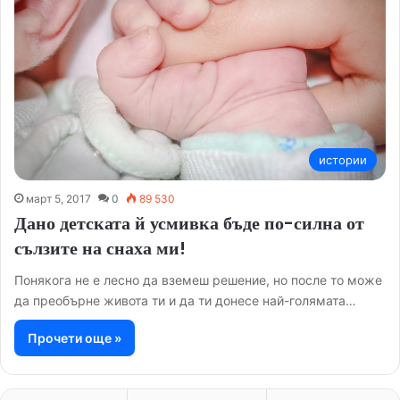
истории
март 5, 2017
0
89 530
Дано детската й усмивка бъде по-силна от
сълзите на снаха ми!
Понякога не е лесно да вземеш решение, но после то може
да преобърне живота ти и да ти донесе най-голямата…
Прочети още »