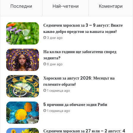
Последни
Най-четени
Коментари
Седмичен хороскоп за 3 – 9 август: Вижте
какво добро предстои за вашата зодия!
3 дни ago
На колко години ще забогатееш според
зодията?
6 дни ago
Хороскоп за август 2026: Месецът на
големите обрати!
1 седмица ago
5 причини да обичаме зодия Риби
1 седмица ago
Седмичен хороскоп за 27 юли – 2 август: 4