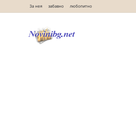
За нея
забавно
любопитно