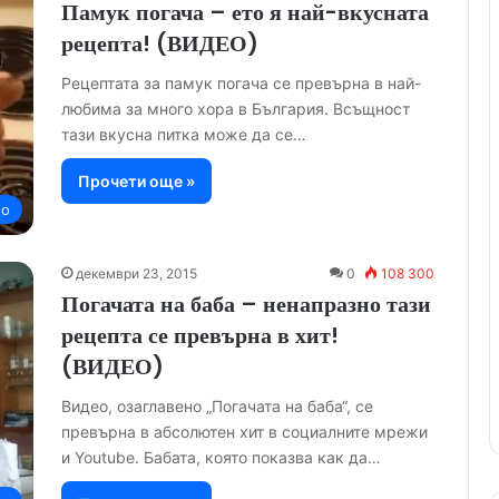
Памук погача – ето я най-вкусната
рецепта! (ВИДЕО)
Рецептата за памук погача се превърна в най-
любима за много хора в България. Всъщност
тази вкусна питка може да се…
Прочети още »
но
декември 23, 2015
0
108 300
Погачата на баба – ненапразно тази
рецепта се превърна в хит!
(ВИДЕО)
Видео, озаглавено „Погачата на баба“, се
превърна в абсолютен хит в социалните мрежи
и Youtube. Бабата, която показва как да…