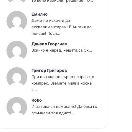
те вече измислят решение." О...
Емилио
Даже не искам и да
експериментирам! В Англия до
пенсия! Посл...
Данаил Георгиев
Всичко е наред, нещата.са Ок...
Григор Григоров
При възпалено гърло направете
компрес. Вземете малка носна
к...
Koko
И аз това си помислих! Да бяха го
гръмнали тоя идиот!...