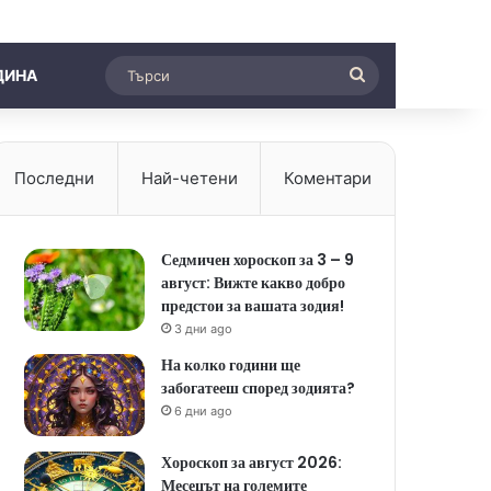
Търси
ДИНА
Последни
Най-четени
Коментари
Седмичен хороскоп за 3 – 9
август: Вижте какво добро
предстои за вашата зодия!
3 дни ago
На колко години ще
забогатееш според зодията?
6 дни ago
Хороскоп за август 2026:
Месецът на големите