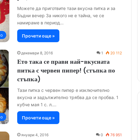
Можете да приготвите тази вкусна питка и за
Бъдни вечер За никого не е тайна, че се
намираме в период…
но
Прочети още »
декември 8, 2016
1
20 112
Ето така се прави най-вкусната
питка с червен пипер! (стъпка по
стъпка)
Тази питка с червен пипер е изключително
вкусна и задължително трябва да се пробва. 1
кубче мая 1 с. л.…
но
Прочети още »
януари 4, 2016
0
76 951