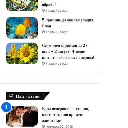
обрати!
1 седмица ago
5 причини да обичаме зодия
Риби
1 седмица ago
Седмичен хороскоп за 27
юли – 2 август: 4 зодии
влизат в своя златен период!
1 седмица ago
Най-четени
Една невероятна история,
която тотално промени
живота ми
ноември 22, 2016