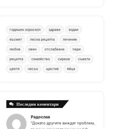
b
e
u
a
o
o
r
b
g
m
o
e
e
r
годишен хороскоп
здраве
зодии
k
s
a
късмет
лесна рецепта
лечение
любов
овен
отслабване
пари
t
m
рецепта
семейство
сирене
съвети
цветя
чесън
щастие
яйца
Последни коментари
Радослав
"Докато другите виждат проблем,