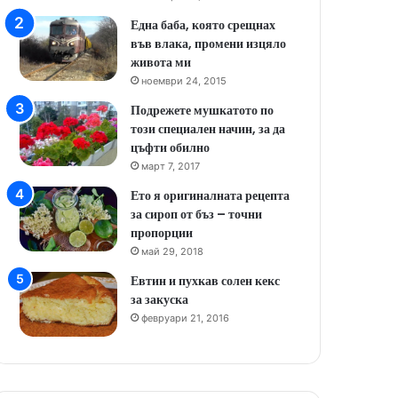
Една баба, която срещнах
във влака, промени изцяло
живота ми
ноември 24, 2015
Подрежете мушкатото по
този специален начин, за да
цъфти обилно
март 7, 2017
Ето я оригиналната рецепта
за сироп от бъз – точни
пропорции
май 29, 2018
Евтин и пухкав солен кекс
за закуска
февруари 21, 2016