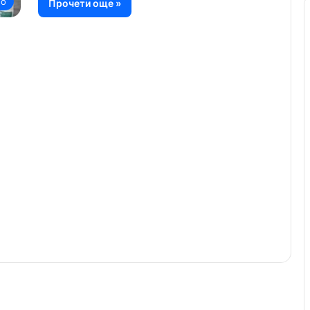
но
Прочети още »