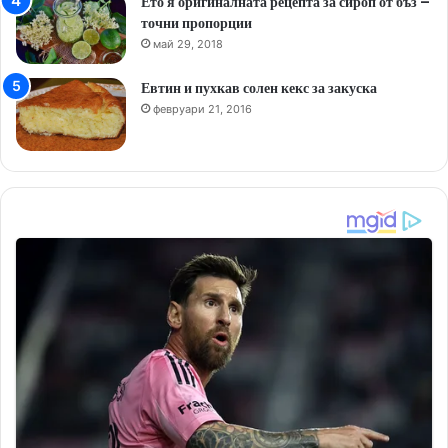
Ето я оригиналната рецепта за сироп от бъз –
точни пропорции
май 29, 2018
Евтин и пухкав солен кекс за закуска
февруари 21, 2016