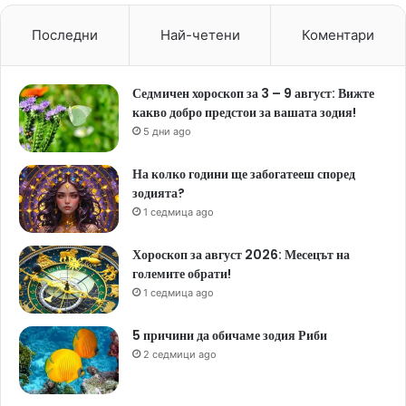
Последни
Най-четени
Коментари
Седмичен хороскоп за 3 – 9 август: Вижте
какво добро предстои за вашата зодия!
5 дни ago
На колко години ще забогатееш според
зодията?
1 седмица ago
Хороскоп за август 2026: Месецът на
големите обрати!
1 седмица ago
5 причини да обичаме зодия Риби
2 седмици ago