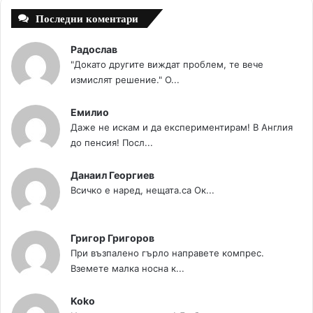
Последни коментари
Радослав
"Докато другите виждат проблем, те вече
измислят решение." О...
Емилио
Даже не искам и да експериментирам! В Англия
до пенсия! Посл...
Данаил Георгиев
Всичко е наред, нещата.са Ок...
Григор Григоров
При възпалено гърло направете компрес.
Вземете малка носна к...
Koko