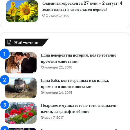
Седмичен хороскоп за 27 юли – 2 август: 4
зодии влизат в своя златен период!
2 седмици ago
Най-четени
Една невероятна история, която тотално
промени живота ми
ноември 22, 2016
Една баба, която срещнах във влака,
промени изцяло живота ми
ноември 24, 2015
Подрежете мушкатото по този специален
начин, за да цъфти обилно
март 7, 2017