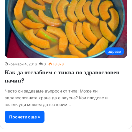
здраве
ноември 4, 2016
0
18 878
Как да отслабнем с тиква по здравословен
начин?
Често си задаваме въпроси от типа: Може ли
здравословната храна да е вкусна? Кои плодове и
зеленчуци можем да включим…
Прочети още »