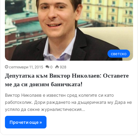
светско
септември 11, 2015
0
928
Депутатка към Виктор Николаев: Оставете
ме да си доизям баничката!
Виктор Николаев е известен сред колегите си като
работохолик. Дори раждането на дъщеричката му Дара не
успяло да секне журналистическия…
Прочети още »