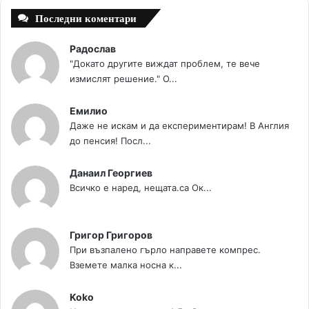
Последни коментари
Радослав
"Докато другите виждат проблем, те вече
измислят решение." О...
Емилио
Даже не искам и да експериментирам! В Англия
до пенсия! Посл...
Данаил Георгиев
Всичко е наред, нещата.са Ок...
Григор Григоров
При възпалено гърло направете компрес.
Вземете малка носна к...
Koko