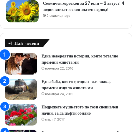
Седмичен хороскоп за 27 юли – 2 август: 4
зодии влизат в своя златен период!
2 седмици ago
Най-четени
Една невероятна история, която тотално
промени живота ми
ноември 22, 2016
Една баба, която срещнах във влака,
промени изцяло живота ми
ноември 24, 2015
Подрежете мушкатото по този специален
начин, за да цъфти обилно
март 7, 2017