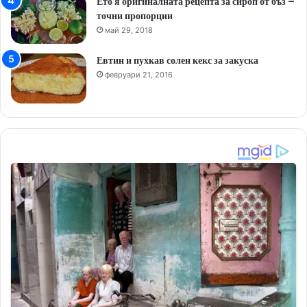
Ето я оригиналната рецепта за сироп от бъз –
точни пропорции
май 29, 2018
Евтин и пухкав солен кекс за закуска
февруари 21, 2016