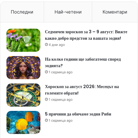
Последни
Най-четени
Коментари
Седмичен хороскоп за 3 – 9 август: Вижте
какво добро предстои за вашата зодия!
4 дни ago
На колко години ще забогатееш според
зодията?
1 седмица ago
Хороскоп за август 2026: Месецът на
големите обрати!
1 седмица ago
5 причини да обичаме зодия Риби
1 седмица ago