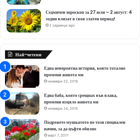
Седмичен хороскоп за 27 юли – 2 август: 4
зодии влизат в своя златен период!
2 седмици ago
Най-четени
Една невероятна история, която тотално
промени живота ми
ноември 22, 2016
Една баба, която срещнах във влака,
промени изцяло живота ми
ноември 24, 2015
Подрежете мушкатото по този специален
начин, за да цъфти обилно
март 7, 2017