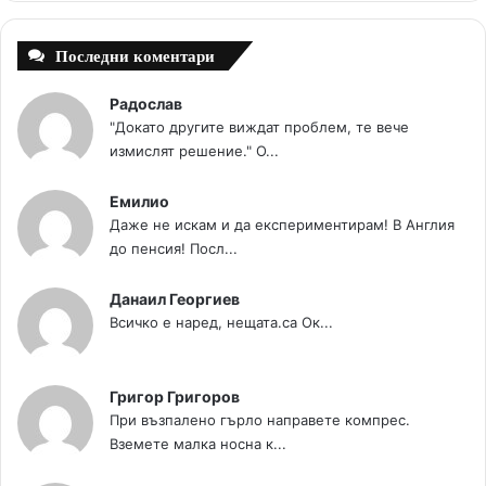
t
m
Последни коментари
Радослав
"Докато другите виждат проблем, те вече
измислят решение." О...
Емилио
Даже не искам и да експериментирам! В Англия
до пенсия! Посл...
Данаил Георгиев
Всичко е наред, нещата.са Ок...
Григор Григоров
При възпалено гърло направете компрес.
Вземете малка носна к...