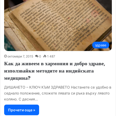
здраве
октомври 7, 2015
0
1 487
Как да живеем в хармония и добро здраве,
използвайки методите на индийската
медицина?
ДИШАНЕТО – КЛЮЧ КЪМ ЗДРАВЕТО Настанете се удобно в
седнало положение, сложете лявата си ръка върху лявото
коляно. С десния…
Прочети още »