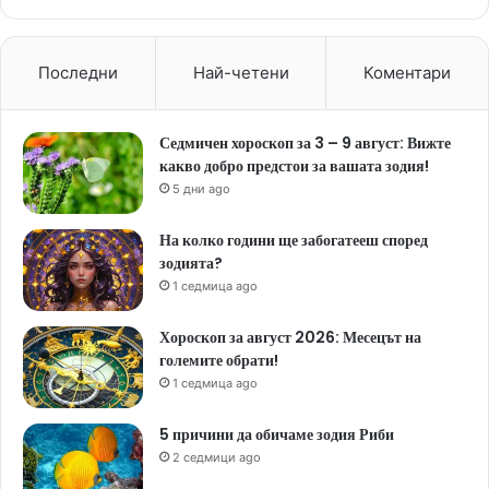
Последни
Най-четени
Коментари
Седмичен хороскоп за 3 – 9 август: Вижте
какво добро предстои за вашата зодия!
5 дни ago
На колко години ще забогатееш според
зодията?
1 седмица ago
Хороскоп за август 2026: Месецът на
големите обрати!
1 седмица ago
5 причини да обичаме зодия Риби
2 седмици ago