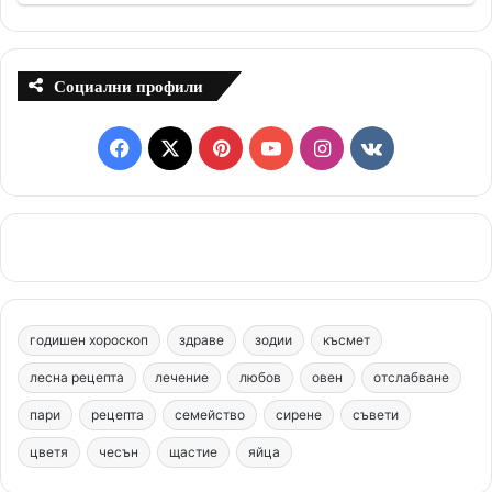
Социални профили
F
X
P
Y
I
v
a
i
o
n
k
c
n
u
s
.
e
t
T
t
c
b
e
u
a
o
годишен хороскоп
здраве
зодии
късмет
o
r
b
g
m
лесна рецепта
лечение
любов
овен
отслабване
o
e
e
r
пари
рецепта
семейство
сирене
съвети
цветя
чесън
k
щастие
s
яйца
a