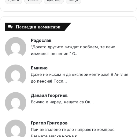
k
s
a
t
m
Последни коментари
Радослав
"Докато другите виждат проблем, те вече
измислят решение." О...
Емилио
Даже не искам и да експериментирам! В Англия
до пенсия! Посл...
Данаил Георгиев
Всичко е наред, нещата.са Ок...
Григор Григоров
При възпалено гърло направете компрес.
Вземете малка носна к...