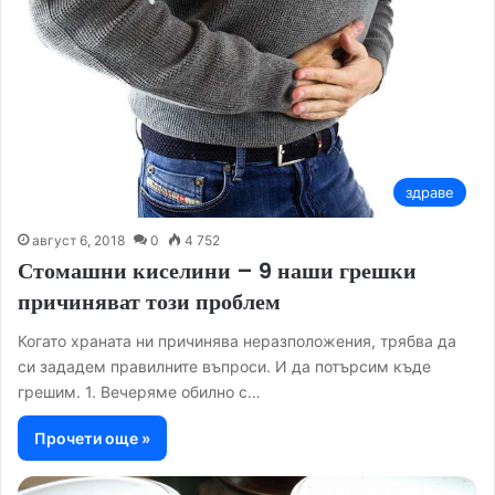
здраве
август 6, 2018
0
4 752
Стомашни киселини – 9 наши грешки
причиняват този проблем
Когато храната ни причинява неразположения, трябва да
си зададем правилните въпроси. И да потърсим къде
грешим. 1. Вечеряме обилно с…
Прочети още »