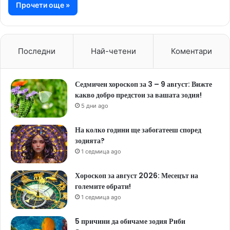
Прочети още »
Последни
Най-четени
Коментари
Седмичен хороскоп за 3 – 9 август: Вижте
какво добро предстои за вашата зодия!
5 дни ago
На колко години ще забогатееш според
зодията?
1 седмица ago
Хороскоп за август 2026: Месецът на
големите обрати!
1 седмица ago
5 причини да обичаме зодия Риби