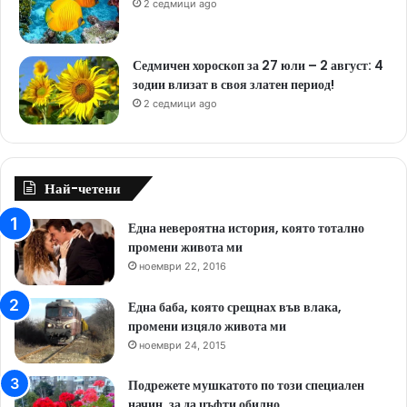
2 седмици ago
Седмичен хороскоп за 27 юли – 2 август: 4
зодии влизат в своя златен период!
2 седмици ago
Най-четени
Една невероятна история, която тотално
промени живота ми
ноември 22, 2016
Една баба, която срещнах във влака,
промени изцяло живота ми
ноември 24, 2015
Подрежете мушкатото по този специален
начин, за да цъфти обилно