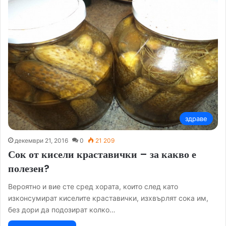
здраве
декември 21, 2016
0
21 209
Сок от кисели краставички – за какво е
полезен?
Вероятно и вие сте сред хората, които след като
изконсумират киселите краставички, изхвърлят сока им,
без дори да подозират колко…