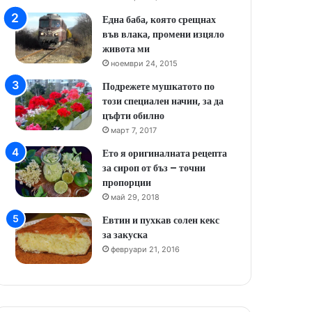
Една баба, която срещнах
във влака, промени изцяло
живота ми
ноември 24, 2015
Подрежете мушкатото по
този специален начин, за да
цъфти обилно
март 7, 2017
Ето я оригиналната рецепта
за сироп от бъз – точни
пропорции
май 29, 2018
Евтин и пухкав солен кекс
за закуска
февруари 21, 2016