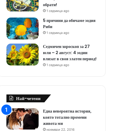
обрати!
1 седмица ago
5 причини да обичаме зодия
Риби
1 седмица ago
Седмичен хороскоп за 27
юли – 2 август: 4 зодии
влизат в своя златен период!
1 седмица ago
Най-четени
Една невероятна история,
която тотално промени
живота ми
ноември 22, 2016