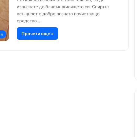
излъскате до блясък жилището си. Спиртът
всъщност е добре познато почистващо
средство…
Прочети още »
ея