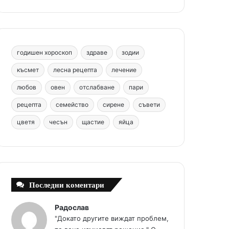
b
e
u
a
o
o
r
b
g
m
o
e
e
r
годишен хороскоп
здраве
зодии
k
s
a
късмет
лесна рецепта
лечение
любов
овен
отслабване
пари
t
m
рецепта
семейство
сирене
съвети
цветя
чесън
щастие
яйца
Последни коментари
Радослав
"Докато другите виждат проблем,