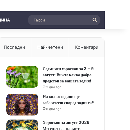
Търси
ДИНА
Последни
Най-четени
Коментари
Седмичен хороскоп за 3 – 9
август: Вижте какво добро
предстои за вашата зодия!
3 дни ago
На колко години ще
забогатееш според зодията?
6 дни ago
Хороскоп за август 2026:
Месецът на големите