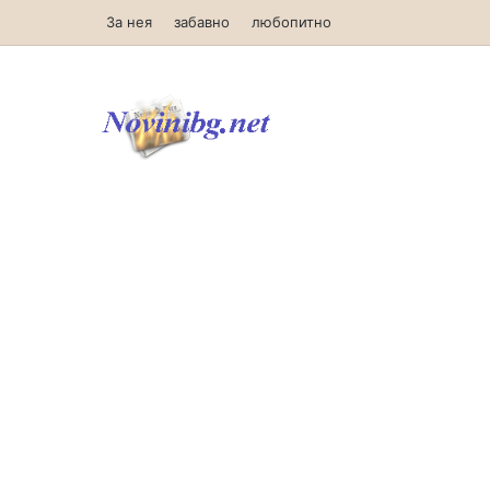
За нея
забавно
любопитно