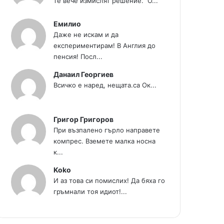
те вече измислят решение." О...
Емилио
Даже не искам и да
експериментирам! В Англия до
пенсия! Посл...
Данаил Георгиев
Всичко е наред, нещата.са Ок...
Григор Григоров
При възпалено гърло направете
компрес. Вземете малка носна
к...
Koko
И аз това си помислих! Да бяха го
гръмнали тоя идиот!...