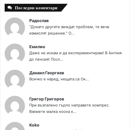
Последни коментари
Радослав
"Докато другите виждат проблем, те вече
измислят решение." О...
Емилио
Даже не искам и да експериментирам! В Англия
до пенсия! Посл...
Данаил Георгиев
Всичко е наред, нещата.са Ок...
Григор Григоров
При възпалено гърло направете компрес.
Вземете малка носна к...
Koko