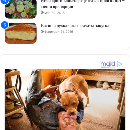
Ето я оригиналната рецепта за сироп от бъз –
точни пропорции
май 29, 2018
Евтин и пухкав солен кекс за закуска
февруари 21, 2016