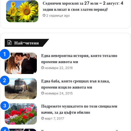
Седмичен хороскоп за 27 юли – 2 август: 4
зодии влизат в своя златен период!
2 седмици ago
Най-четени
Една невероятна история, която тотално
промени живота ми
ноември 22, 2016
Една баба, която срещнах във влака,
промени изцяло живота ми
ноември 24, 2015
Подрежете мушкатото по този специален
начин, за да цъфти обилно
март 7, 2017