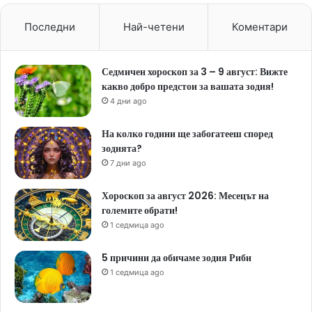
Последни
Най-четени
Коментари
Седмичен хороскоп за 3 – 9 август: Вижте
какво добро предстои за вашата зодия!
4 дни ago
На колко години ще забогатееш според
зодията?
7 дни ago
Хороскоп за август 2026: Месецът на
големите обрати!
1 седмица ago
5 причини да обичаме зодия Риби
1 седмица ago