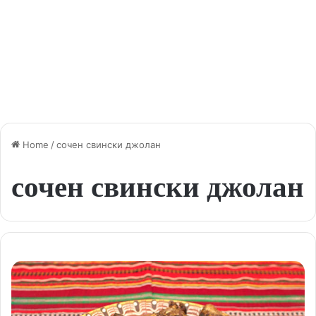
Home
/
сочен свински джолан
сочен свински джолан