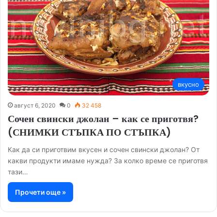
вкусно
август 6, 2020
0
32 458
Сочен свински джолан – как се приготвя?
(СНИМКИ СТЪПКА ПО СТЪПКА)
Как да си приготвим вкусен и сочен свински джолан? От
какви продукти имаме нужда? За колко време се приготвя
тази…
Прочети още »