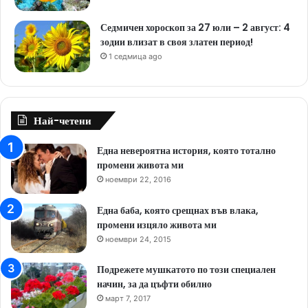
Седмичен хороскоп за 27 юли – 2 август: 4
зодии влизат в своя златен период!
1 седмица ago
Най-четени
Една невероятна история, която тотално
промени живота ми
ноември 22, 2016
Една баба, която срещнах във влака,
промени изцяло живота ми
ноември 24, 2015
Подрежете мушкатото по този специален
начин, за да цъфти обилно
март 7, 2017