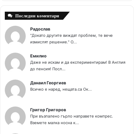
t
m
Последни коментари
Радослав
"Докато другите виждат проблем, те вече
измислят решение." О...
Емилио
Даже не искам и да експериментирам! В Англия
до пенсия! Посл...
Данаил Георгиев
Всичко е наред, нещата.са Ок...
Григор Григоров
При възпалено гърло направете компрес.
Вземете малка носна к...