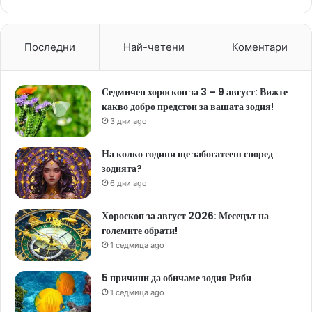
Последни
Най-четени
Коментари
Седмичен хороскоп за 3 – 9 август: Вижте
какво добро предстои за вашата зодия!
3 дни ago
На колко години ще забогатееш според
зодията?
6 дни ago
Хороскоп за август 2026: Месецът на
големите обрати!
1 седмица ago
5 причини да обичаме зодия Риби
1 седмица ago