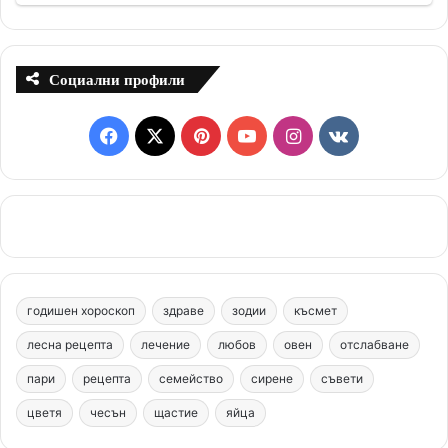
Социални профили
F
X
P
Y
I
v
a
i
o
n
k
c
n
u
s
.
e
t
T
t
c
b
e
u
a
o
годишен хороскоп
здраве
зодии
късмет
o
r
b
g
m
лесна рецепта
лечение
любов
овен
отслабване
o
e
e
r
пари
рецепта
семейство
сирене
съвети
цветя
чесън
k
щастие
s
яйца
a