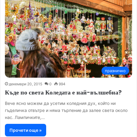
празнично
декември 20, 2015
0
994
Къде по света Коледата е най-вълшебна?
Вече ясно можем да усетим коледния дух, който ни
гъделичка отвътре и няма търпение да залее света около
нас. Лампичките,…
Прочети още »