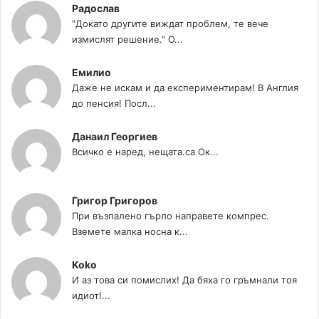
Радослав
"Докато другите виждат проблем, те вече
измислят решение." О...
Емилио
Даже не искам и да експериментирам! В Англия
до пенсия! Посл...
Данаил Георгиев
Всичко е наред, нещата.са Ок...
Григор Григоров
При възпалено гърло направете компрес.
Вземете малка носна к...
Koko
И аз това си помислих! Да бяха го гръмнали тоя
идиот!...