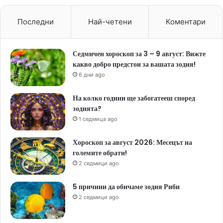
Последни
Най-четени
Коментари
Седмичен хороскоп за 3 – 9 август: Вижте
какво добро предстои за вашата зодия!
6 дни ago
На колко години ще забогатееш според
зодията?
1 седмица ago
Хороскоп за август 2026: Месецът на
големите обрати!
2 седмици ago
5 причини да обичаме зодия Риби
2 седмици ago