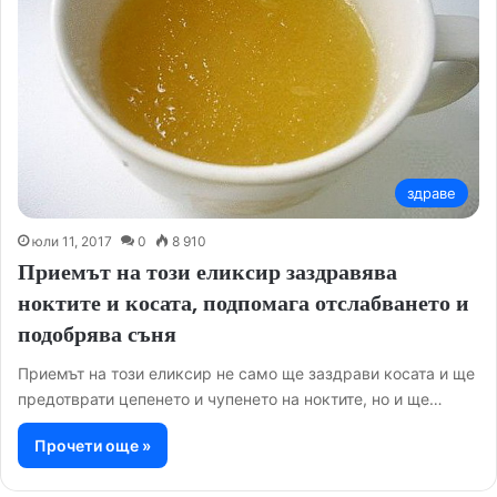
здраве
юли 11, 2017
0
8 910
Приемът на този еликсир заздравява
ноктите и косата, подпомага отслабването и
подобрява съня
Приемът на този еликсир не само ще заздрави косата и ще
предотврати цепенето и чупенето на ноктите, но и ще…
Прочети още »