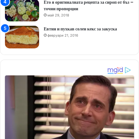
Ето я оригиналната рецепта за сироп от бъз –
точни пропорции
май 29, 2018
Евтин и пухкав солен кекс за закуска
февруари 21, 2016