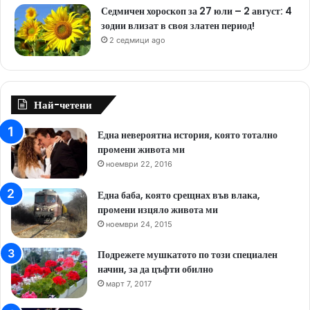
Седмичен хороскоп за 27 юли – 2 август: 4
зодии влизат в своя златен период!
2 седмици ago
Най-четени
Една невероятна история, която тотално
промени живота ми
ноември 22, 2016
Една баба, която срещнах във влака,
промени изцяло живота ми
ноември 24, 2015
Подрежете мушкатото по този специален
начин, за да цъфти обилно
март 7, 2017