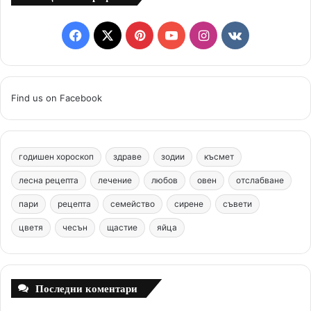
F
X
P
Y
I
v
a
i
o
n
k
c
n
u
s
.
Find us on Facebook
e
t
T
t
c
b
e
u
a
o
годишен хороскоп
здраве
зодии
късмет
o
r
b
g
m
лесна рецепта
лечение
любов
овен
отслабване
o
e
e
r
пари
рецепта
семейство
сирене
съвети
цветя
чесън
k
щастие
s
яйца
a
t
m
Последни коментари