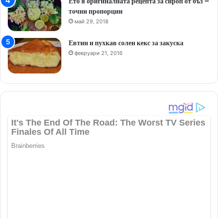
Ето я оригиналната рецепта за сироп от бъз –
точни пропорции
май 29, 2018
Евтин и пухкав солен кекс за закуска
февруари 21, 2016