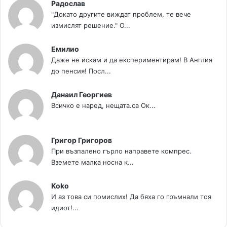
Радослав
"Докато другите виждат проблем, те вече
измислят решение." О...
Емилио
Даже не искам и да експериментирам! В Англия
до пенсия! Посл...
Данаил Георгиев
Всичко е наред, нещата.са Ок...
Григор Григоров
При възпалено гърло направете компрес.
Вземете малка носна к...
Koko
И аз това си помислих! Да бяха го гръмнали тоя
идиот!...