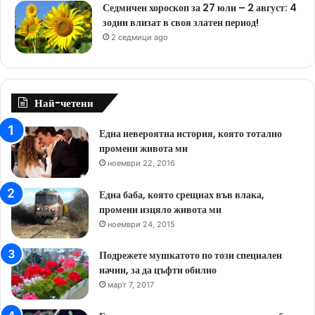
Седмичен хороскоп за 27 юли – 2 август: 4
зодии влизат в своя златен период!
2 седмици ago
Най-четени
Една невероятна история, която тотално
промени живота ми
ноември 22, 2016
Една баба, която срещнах във влака,
промени изцяло живота ми
ноември 24, 2015
Подрежете мушкатото по този специален
начин, за да цъфти обилно
март 7, 2017