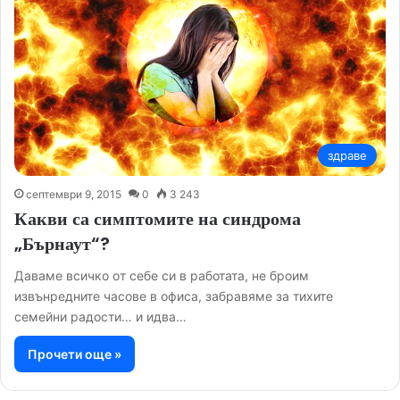
здраве
септември 9, 2015
0
3 243
Какви са симптомите на синдрома
„Бърнаут“?
Даваме всичко oт себе си в работата, не броим
извънредните часове в офиса, забравяме за тихите
семейни радости… и идва…
Прочети още »