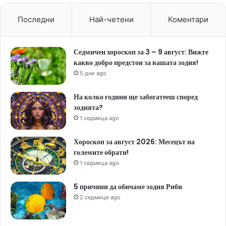
Последни
Най-четени
Коментари
Седмичен хороскоп за 3 – 9 август: Вижте
какво добро предстои за вашата зодия!
5 дни ago
На колко години ще забогатееш според
зодията?
1 седмица ago
Хороскоп за август 2026: Месецът на
големите обрати!
1 седмица ago
5 причини да обичаме зодия Риби
2 седмици ago