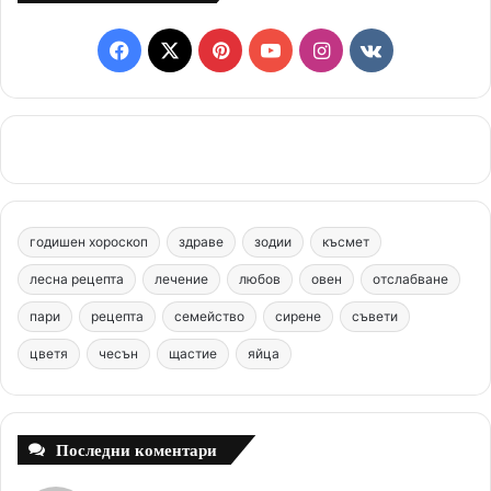
F
X
P
Y
I
v
a
i
o
n
k
c
n
u
s
.
e
t
T
t
c
b
e
u
a
o
годишен хороскоп
здраве
зодии
късмет
o
r
b
g
m
лесна рецепта
лечение
любов
овен
отслабване
o
e
e
r
пари
рецепта
семейство
сирене
съвети
цветя
чесън
k
щастие
s
яйца
a
t
m
Последни коментари