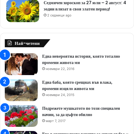
Седмичен хороскоп за 27 юли – 2 август: 4
зодии влизат в своя златен период!
2 седмици ago
Най-четени
Една невероятна история, която тотално
промени живота ми
ноември 22, 2016
Една баба, която срещнах във влака,
промени изцяло живота ми
ноември 24, 2015
Подрежете мушкатото по този специален
начин, за да цъфти обилно
март 7, 2017