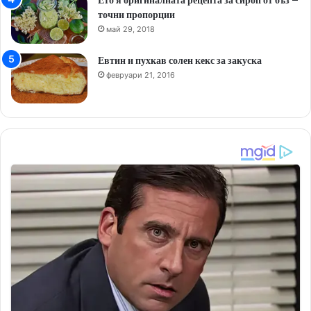
Ето я оригиналната рецепта за сироп от бъз –
точни пропорции
май 29, 2018
Евтин и пухкав солен кекс за закуска
февруари 21, 2016