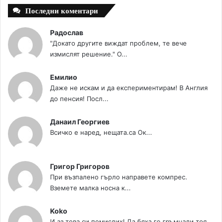
Последни коментари
Радослав
"Докато другите виждат проблем, те вече
измислят решение." О...
Емилио
Даже не искам и да експериментирам! В Англия
до пенсия! Посл...
Данаил Георгиев
Всичко е наред, нещата.са Ок...
Григор Григоров
При възпалено гърло направете компрес.
Вземете малка носна к...
Koko
И аз това си помислих! Да бяха го гръмнали тоя