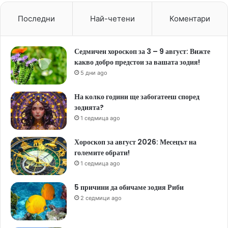
Последни
Най-четени
Коментари
Седмичен хороскоп за 3 – 9 август: Вижте
какво добро предстои за вашата зодия!
5 дни ago
На колко години ще забогатееш според
зодията?
1 седмица ago
Хороскоп за август 2026: Месецът на
големите обрати!
1 седмица ago
5 причини да обичаме зодия Риби
2 седмици ago