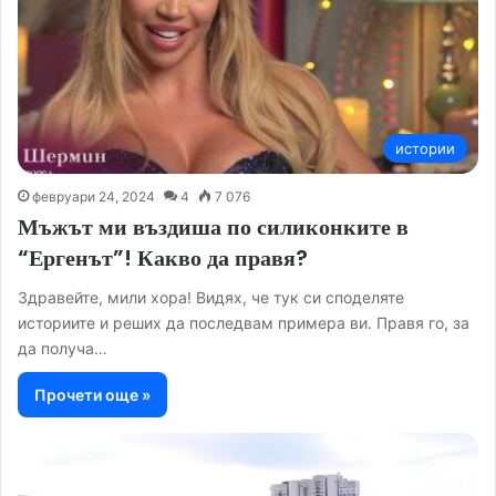
истории
февруари 24, 2024
4
7 076
Мъжът ми въздиша по силиконките в
“Ергенът”! Какво да правя?
Здравейте, мили хора! Видях, че тук си споделяте
историите и реших да последвам примера ви. Правя го, за
да получа…
Прочети още »