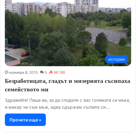
истории
ноември 8, 2015
5
96 168
Безработицата, гладът и мизерията съсипаха
семейството ми
Здравейте! Пиша ви, за да споделя с вас голямата си мъка,
и макар че съм мъж, едва сдържам сълзите си.…
Прочети още »