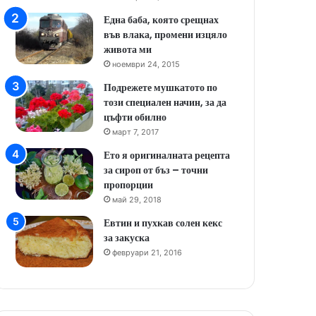
Една баба, която срещнах
във влака, промени изцяло
живота ми
ноември 24, 2015
Подрежете мушкатото по
този специален начин, за да
цъфти обилно
март 7, 2017
Ето я оригиналната рецепта
за сироп от бъз – точни
пропорции
май 29, 2018
Евтин и пухкав солен кекс
за закуска
февруари 21, 2016