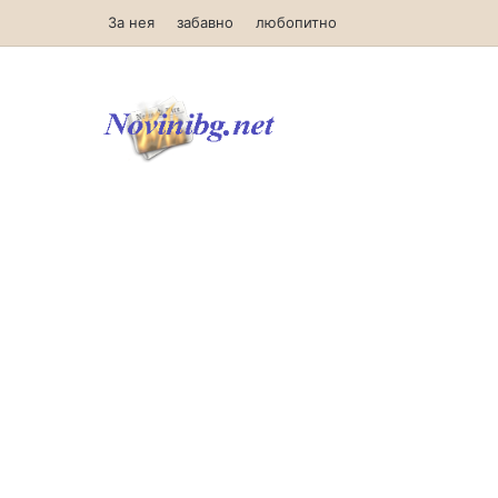
За нея
забавно
любопитно