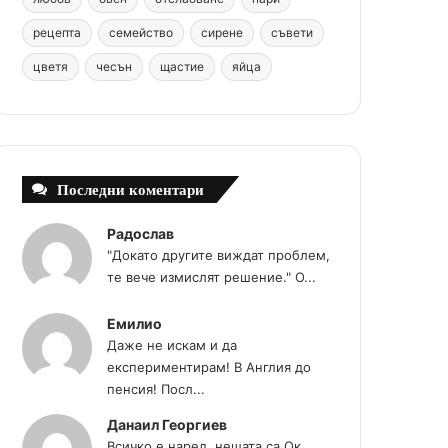
t
m
рецепта
семейство
сирене
съвети
цветя
чесън
щастие
яйца
Последни коментари
Радослав
"Докато другите виждат проблем,
те вече измислят решение." О...
Емилио
Даже не искам и да
експериментирам! В Англия до
пенсия! Посл...
Данаил Георгиев
Всичко е наред, нещата.са Ок...