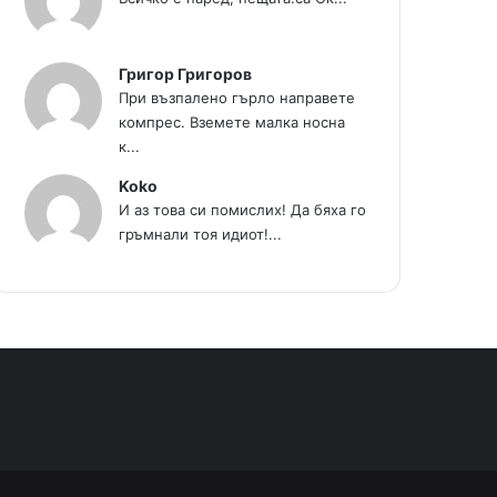
Григор Григоров
При възпалено гърло направете
компрес. Вземете малка носна
к...
Koko
И аз това си помислих! Да бяха го
гръмнали тоя идиот!...