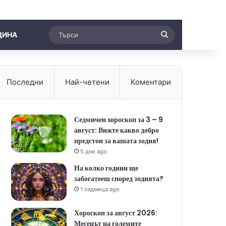
Търси
ДИНА
Последни
Най-четени
Коментари
Седмичен хороскоп за 3 – 9
август: Вижте какво добро
предстои за вашата зодия!
5 дни ago
На колко години ще
забогатееш според зодията?
1 седмица ago
Хороскоп за август 2026:
Месецът на големите