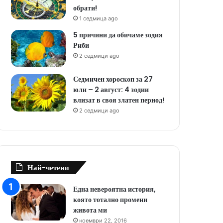
обрати!
1 седмица ago
5 причини да обичаме зодия
Риби
2 седмици ago
Седмичен хороскоп за 27
юли – 2 август: 4 зодии
влизат в своя златен период!
2 седмици ago
Най-четени
Една невероятна история,
която тотално промени
живота ми
ноември 22, 2016