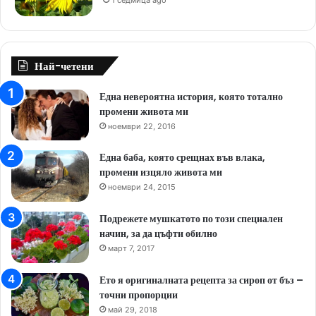
Най-четени
Една невероятна история, която тотално
промени живота ми
ноември 22, 2016
Една баба, която срещнах във влака,
промени изцяло живота ми
ноември 24, 2015
Подрежете мушкатото по този специален
начин, за да цъфти обилно
март 7, 2017
Ето я оригиналната рецепта за сироп от бъз –
точни пропорции
май 29, 2018