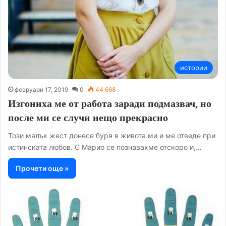
истории
февруари 17, 2019
0
44 668
Изгониха ме от работа заради подмазвач, но
после ми се случи нещо прекрасно
Този малък жест донесе буря в живота ми и ме отведе при
истинската любов. С Марио се познавахме отскоро и,…
Прочети още »