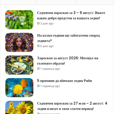
Седмичен хороскоп за 3 – 9 август: Вижте
какво добро предстои за вашата зодия!
3 дни ago
На колко години ще забогатееш според
зодията?
6 дни ago
Хороскоп за август 2026: Месецът на
големите обрати!
1 седмица ago
5 причини да обичаме зодия Риби
1 седмица ago
Седмичен хороскоп за 27 юли – 2 август: 4
зодии влизат в своя златен период!
1 седмица ago