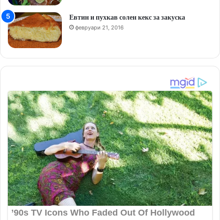
Евтин и пухкав солен кекс за закуска
февруари 21, 2016