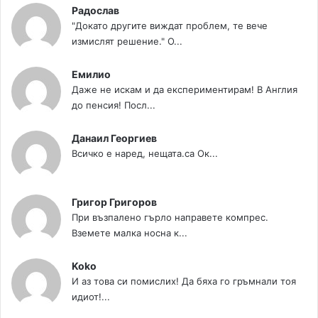
Радослав
"Докато другите виждат проблем, те вече
измислят решение." О...
Емилио
Даже не искам и да експериментирам! В Англия
до пенсия! Посл...
Данаил Георгиев
Всичко е наред, нещата.са Ок...
Григор Григоров
При възпалено гърло направете компрес.
Вземете малка носна к...
Koko
И аз това си помислих! Да бяха го гръмнали тоя
идиот!...