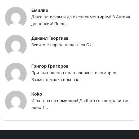
Емилио
Даже не искам и да експериментирам! В Англия
до пенсия! Посл...
Данаил Георгиев
Всичко е наред, нещата.са Ок...
Григор Григоров
При възпалено гърло направете компрес.
Вземете малка носна к...
Koko
И аз това си помислих! Да бяха го гръмнали тоя
идиот!...