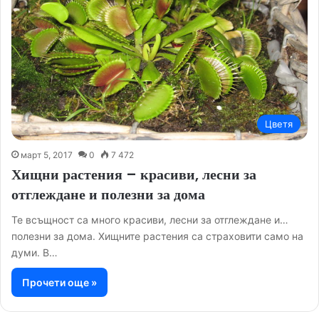
Цветя
март 5, 2017
0
7 472
Хищни растения – красиви, лесни за
отглеждане и полезни за дома
Те всъщност са много красиви, лесни за отглеждане и…
полезни за дома. Хищните растения са страховити само на
думи. В…
Прочети още »