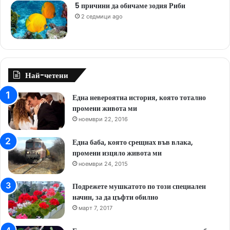
5 причини да обичаме зодия Риби
2 седмици ago
Най-четени
Една невероятна история, която тотално
промени живота ми
ноември 22, 2016
Една баба, която срещнах във влака,
промени изцяло живота ми
ноември 24, 2015
Подрежете мушкатото по този специален
начин, за да цъфти обилно
март 7, 2017