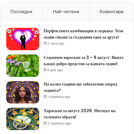
Последни
Най-четени
Коментари
Перфектните комбинации в зодиака: Тези
зодии сякаш са създадени една за друга!
2 часа ago
Седмичен хороскоп за 3 – 9 август: Вижте
какво добро предстои за вашата зодия!
6 дни ago
На колко години ще забогатееш според
зодията?
1 седмица ago
Хороскоп за август 2026: Месецът на
големите обрати!
2 седмици ago