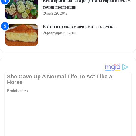
Ето я оригиналната рецепта за сироп от бъз –
точни пропорции
май 29, 2018
Евтин и пухкав солен кекс за закуска
февруари 21, 2016