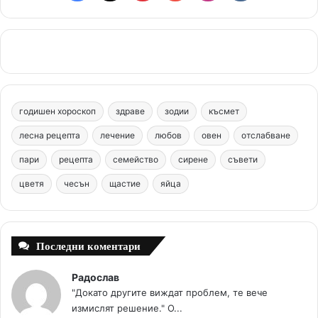
a
i
o
n
k
c
n
u
s
.
e
t
T
t
c
b
e
u
a
o
годишен хороскоп
здраве
зодии
късмет
o
r
b
g
m
лесна рецепта
лечение
любов
овен
отслабване
o
e
e
r
пари
рецепта
семейство
сирене
съвети
цветя
чесън
k
щастие
s
яйца
a
t
m
Последни коментари
Радослав
"Докато другите виждат проблем, те вече
измислят решение." О...