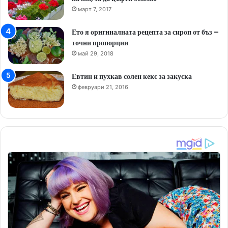
март 7, 2017
Ето я оригиналната рецепта за сироп от бъз –
точни пропорции
май 29, 2018
Евтин и пухкав солен кекс за закуска
февруари 21, 2016