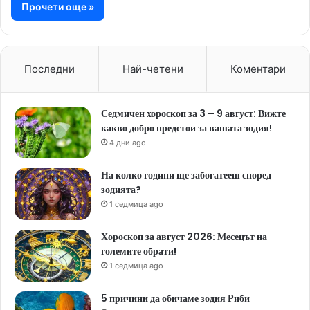
Прочети още »
Последни
Най-четени
Коментари
Седмичен хороскоп за 3 – 9 август: Вижте
какво добро предстои за вашата зодия!
4 дни ago
На колко години ще забогатееш според
зодията?
1 седмица ago
Хороскоп за август 2026: Месецът на
големите обрати!
1 седмица ago
5 причини да обичаме зодия Риби