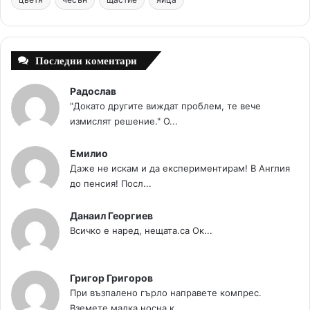
k
s
a
t
m
Последни коментари
Радослав
"Докато другите виждат проблем, те вече
измислят решение." О...
Емилио
Даже не искам и да експериментирам! В Англия
до пенсия! Посл...
Данаил Георгиев
Всичко е наред, нещата.са Ок...
Григор Григоров
При възпалено гърло направете компрес.
Вземете малка носна к...