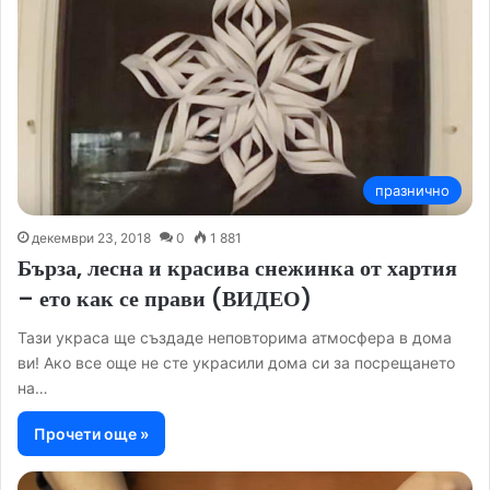
празнично
декември 23, 2018
0
1 881
Бърза, лесна и красива снежинка от хартия
– ето как се прави (ВИДЕО)
Тази украса ще създаде неповторима атмосфера в дома
ви! Ако все още не сте украсили дома си за посрещането
на…
Прочети още »