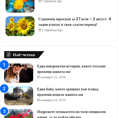
1 седмица ago
Седмичен хороскоп за 27 юли – 2 август: 4
зодии влизат в своя златен период!
2 седмици ago
Най-четени
Една невероятна история, която тотално
промени живота ми
ноември 22, 2016
Една баба, която срещнах във влака,
промени изцяло живота ми
ноември 24, 2015
Подрежете мушкатото по този специален
начин, за да цъфти обилно