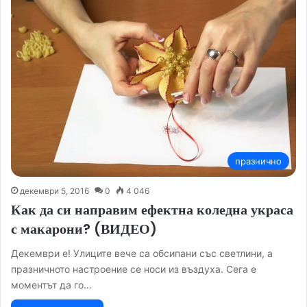
празнично
декември 5, 2016
0
4 046
Как да си направим ефектна коледна украса
с макарони? (ВИДЕО)
Декември е! Улиците вече са обсипани със светлини, а
празничното настроение се носи из въздуха. Сега е
моментът да го…