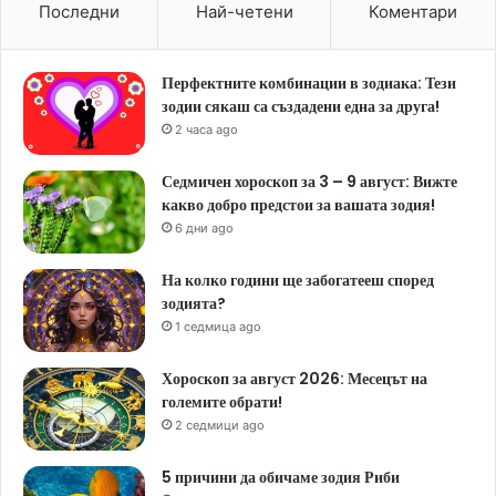
Последни
Най-четени
Коментари
Перфектните комбинации в зодиака: Тези
зодии сякаш са създадени една за друга!
2 часа ago
Седмичен хороскоп за 3 – 9 август: Вижте
какво добро предстои за вашата зодия!
6 дни ago
На колко години ще забогатееш според
зодията?
1 седмица ago
Хороскоп за август 2026: Месецът на
големите обрати!
2 седмици ago
5 причини да обичаме зодия Риби