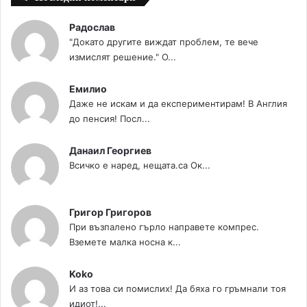
Радослав
"Докато другите виждат проблем, те вече
измислят решение." О...
Емилио
Даже не искам и да експериментирам! В Англия
до пенсия! Посл...
Данаил Георгиев
Всичко е наред, нещата.са Ок...
Григор Григоров
При възпалено гърло направете компрес.
Вземете малка носна к...
Koko
И аз това си помислих! Да бяха го гръмнали тоя
идиот!...