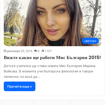
светско
декември 20, 2015
0
1 577
Вижте какво ще работи Мис България 2015!
Детска учителка ще става новата Мис България Марина
Войкова. В момента учи българска филология и говори
латински, но иска да…
Прочети още »