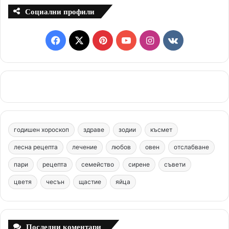
Социални профили
F
X
P
Y
I
v
a
i
o
n
k
c
n
u
s
.
e
t
T
t
c
b
e
u
a
o
годишен хороскоп
здраве
зодии
късмет
o
r
b
g
m
лесна рецепта
лечение
любов
овен
отслабване
o
e
e
r
пари
рецепта
семейство
сирене
съвети
цветя
чесън
k
щастие
s
яйца
a
t
m
Последни коментари