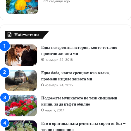
2 седмици ago
Най-четени
Една невероятна история, която тотално
промени живота ми
ноември 22, 2016
Една баба, която срещнах във влака,
промени изцяло живота ми
ноември 24, 2015
Подрежете мушкатото по този специален
начин, за да цъфти обилно
март 7, 2017
Ето я оригиналната рецепта за сироп от бъз –
точни пропорции