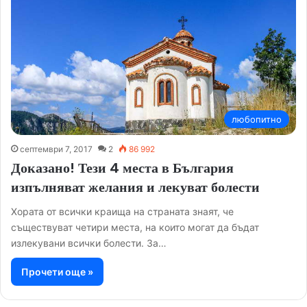
любопитно
септември 7, 2017
2
86 992
Доказано! Тези 4 места в България
изпълняват желания и лекуват болести
Хората от всички краища на страната знаят, че
съществуват четири места, на които могат да бъдат
излекувани всички болести. За…
Прочети още »