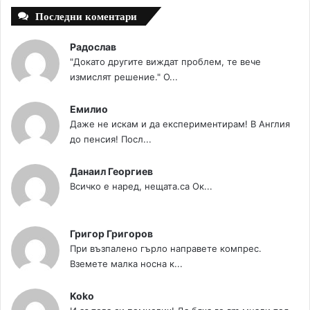
Последни коментари
Радослав
"Докато другите виждат проблем, те вече
измислят решение." О...
Емилио
Даже не искам и да експериментирам! В Англия
до пенсия! Посл...
Данаил Георгиев
Всичко е наред, нещата.са Ок...
Григор Григоров
При възпалено гърло направете компрес.
Вземете малка носна к...
Koko