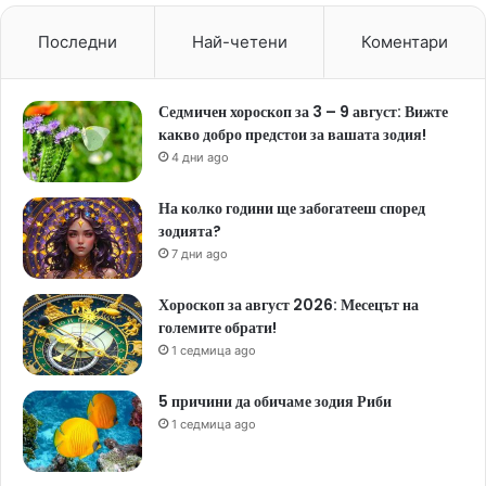
Последни
Най-четени
Коментари
Седмичен хороскоп за 3 – 9 август: Вижте
какво добро предстои за вашата зодия!
4 дни ago
На колко години ще забогатееш според
зодията?
7 дни ago
Хороскоп за август 2026: Месецът на
големите обрати!
1 седмица ago
5 причини да обичаме зодия Риби
1 седмица ago