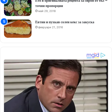
Ето я оригиналната рецепта за сироп от бъз –
точни пропорции
май 29, 2018
Евтин и пухкав солен кекс за закуска
февруари 21, 2016