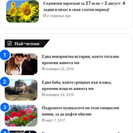
Седмичен хороскоп за 27 юли – 2 август: 4
зодии влизат в своя златен период!
2 седмици ago
Най-четени
Една невероятна история, която тотално
промени живота ми
ноември 22, 2016
Една баба, която срещнах във влака,
промени изцяло живота ми
ноември 24, 2015
Подрежете мушкатото по този специален
начин, за да цъфти обилно
март 7, 2017