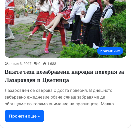
празнично
април 6, 2017
0
1 688
Вижте тези позабравени народни поверия за
Лазаровден и Цветница
Лазаровден се свързва с доста поверия. В днешното
забързано ежедневие обаче сякаш забравяме да
обръщаме по-голямо внимание на празниците. Малко…
Прочети още »