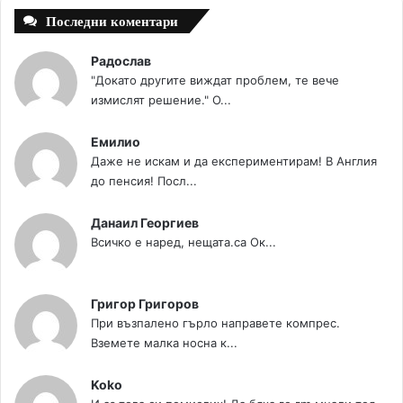
Последни коментари
Радослав
"Докато другите виждат проблем, те вече
измислят решение." О...
Емилио
Даже не искам и да експериментирам! В Англия
до пенсия! Посл...
Данаил Георгиев
Всичко е наред, нещата.са Ок...
Григор Григоров
При възпалено гърло направете компрес.
Вземете малка носна к...
Koko