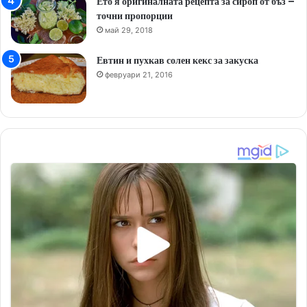
Ето я оригиналната рецепта за сироп от бъз –
точни пропорции
май 29, 2018
Евтин и пухкав солен кекс за закуска
февруари 21, 2016