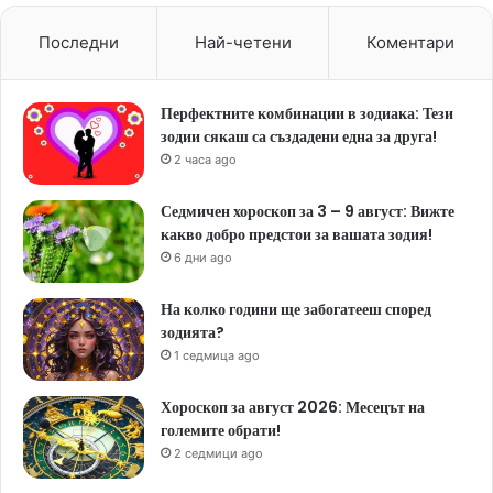
Последни
Най-четени
Коментари
Перфектните комбинации в зодиака: Тези
зодии сякаш са създадени една за друга!
2 часа ago
Седмичен хороскоп за 3 – 9 август: Вижте
какво добро предстои за вашата зодия!
6 дни ago
На колко години ще забогатееш според
зодията?
1 седмица ago
Хороскоп за август 2026: Месецът на
големите обрати!
2 седмици ago