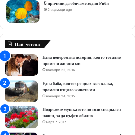
5 причини да обичаме зодия Риби
2 седмици ago
Най-четени
Една невероятна история, която тотално
промени живота ми
ноември 22, 2016
Една баба, която срещнах във влака,
промени изцяло живота ми
ноември 24, 2015
Подрежете мушкатото по този специален
начин, за да цъфти обилно
март 7, 2017