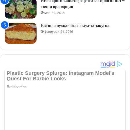
Ето я оригиналната рецепта за сироп от бъз –
точни пропорции
май 29, 2018
Евтин и пухкав солен кекс за закуска
февруари 21, 2016