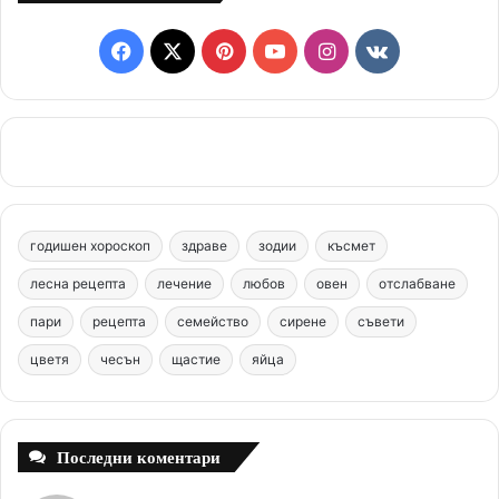
F
X
P
Y
I
v
a
i
o
n
k
c
n
u
s
.
e
t
T
t
c
b
e
u
a
o
годишен хороскоп
здраве
зодии
късмет
o
r
b
g
m
лесна рецепта
лечение
любов
овен
отслабване
o
e
e
r
пари
рецепта
семейство
сирене
съвети
цветя
чесън
k
щастие
s
яйца
a
t
m
Последни коментари