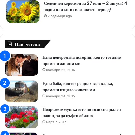
Седмичен хороскоп за 27 юли – 2 август: 4
зодии влизат в своя златен период!
2 седмици ago
Най-четени
Една невероятна история, която тотално
промени живота ми
ноември 22, 2016
Една баба, която срещнах във влака,
промени изцяло живота ми
ноември 24, 2015
Подрежете мушкатото по този специален
начин, за да цъфти обилно
март 7, 2017