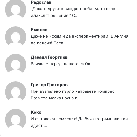
Радослав
"Докато другите виждат проблем, те вече
измислят решение." О...
Емилио
Даже не искам и да експериментирам! В Англия
до пенсия! Посл...
Данаил Георгиев
Всичко е наред, нещата.са Ок...
Григор Григоров
При възпалено гърло направете компрес.
Вземете малка носна к...
Koko
И аз това си помислих! Да бяха го гръмнали тоя
идиот!...