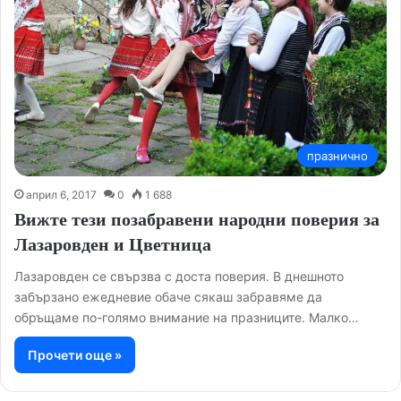
празнично
април 6, 2017
0
1 688
Вижте тези позабравени народни поверия за
Лазаровден и Цветница
Лазаровден се свързва с доста поверия. В днешното
забързано ежедневие обаче сякаш забравяме да
обръщаме по-голямо внимание на празниците. Малко…
Прочети още »