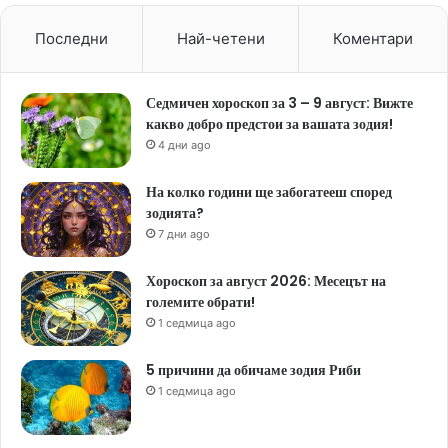
Последни
Най-четени
Коментари
Седмичен хороскоп за 3 – 9 август: Вижте
какво добро предстои за вашата зодия!
4 дни ago
На колко години ще забогатееш според
зодията?
7 дни ago
Хороскоп за август 2026: Месецът на
големите обрати!
1 седмица ago
5 причини да обичаме зодия Риби
1 седмица ago