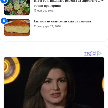
Ето я оригиналната рецепта за сироп от бъз –
точни пропорции
май 29, 2018
Евтин и пухкав солен кекс за закуска
февруари 21, 2016