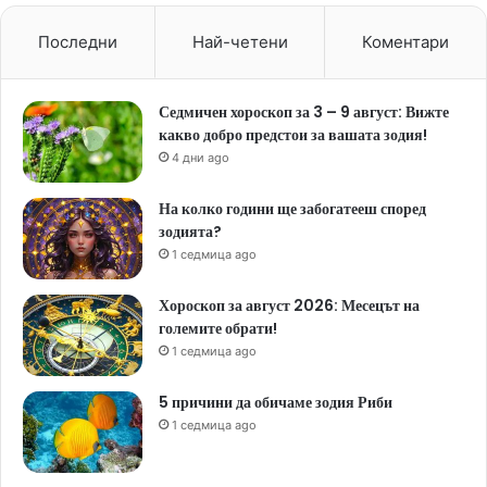
Последни
Най-четени
Коментари
Седмичен хороскоп за 3 – 9 август: Вижте
какво добро предстои за вашата зодия!
4 дни ago
На колко години ще забогатееш според
зодията?
1 седмица ago
Хороскоп за август 2026: Месецът на
големите обрати!
1 седмица ago
5 причини да обичаме зодия Риби
1 седмица ago