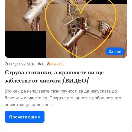
За нея
август 22, 2016
0
49 718
Струва стотинки, а крановете ви ще
заблестят от чистота /ВИДЕО/
Ето как да използвате тази течност, за да излъскате до
блясък жилището си. Спиртът всъщност е добре познато
почистващо средство…
Прочети още »