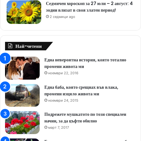
Седмичен хороскоп за 27 юли – 2 август: 4
зодии влизат в своя златен период!
2 седмици ago
Най-четени
Една невероятна история, която тотално
промени живота ми
ноември 22, 2016
Една баба, която срещнах във влака,
промени изцяло живота ми
ноември 24, 2015
Подрежете мушкатото по този специален
начин, за да цъфти обилно
март 7, 2017