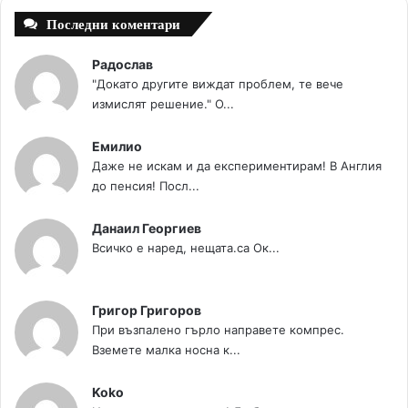
Последни коментари
Радослав
"Докато другите виждат проблем, те вече
измислят решение." О...
Емилио
Даже не искам и да експериментирам! В Англия
до пенсия! Посл...
Данаил Георгиев
Всичко е наред, нещата.са Ок...
Григор Григоров
При възпалено гърло направете компрес.
Вземете малка носна к...
Koko