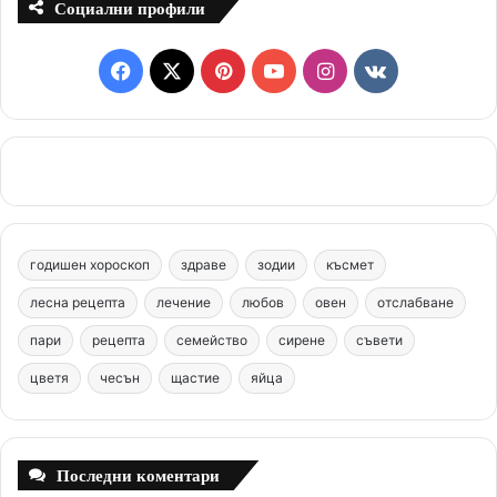
Социални профили
F
X
P
Y
I
v
a
i
o
n
k
c
n
u
s
.
e
t
T
t
c
b
e
u
a
o
годишен хороскоп
здраве
зодии
късмет
o
r
b
g
m
лесна рецепта
лечение
любов
овен
отслабване
o
e
e
r
пари
рецепта
семейство
сирене
съвети
цветя
чесън
k
щастие
s
яйца
a
t
m
Последни коментари