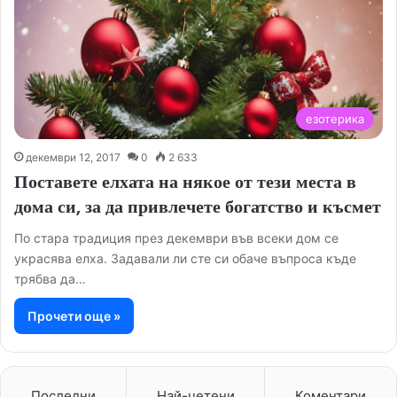
езотерика
декември 12, 2017
0
2 633
Поставете елхата на някое от тези места в
дома си, за да привлечете богатство и късмет
По стара традиция през декември във всеки дом се
украсява елха. Задавали ли сте си обаче въпроса къде
трябва да…
Прочети още »
Последни
Най-четени
Коментари