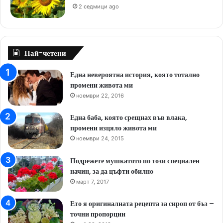
2 седмици ago
Най-четени
Една невероятна история, която тотално
промени живота ми
ноември 22, 2016
Една баба, която срещнах във влака,
промени изцяло живота ми
ноември 24, 2015
Подрежете мушкатото по този специален
начин, за да цъфти обилно
март 7, 2017
Ето я оригиналната рецепта за сироп от бъз –
точни пропорции