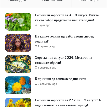
Седмичен хороскоп за 3 – 9 август: Вижте
какво добро предстои за вашата зодия!
5 дни ago
На колко години ще забогатееш според
зодията?
1 седмица ago
Хороскоп за август 2026: Месецът на
големите обрати!
1 седмица ago
5 причини да обичаме зодия Риби
2 седмици ago
Седмичен хороскоп за 27 юли – 2 август: 4
зодии влизат в своя златен период!