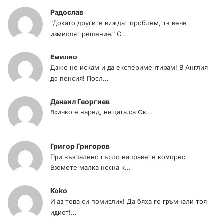
Радослав
"Докато другите виждат проблем, те вече
измислят решение." О...
Емилио
Даже не искам и да експериментирам! В Англия
до пенсия! Посл...
Данаил Георгиев
Всичко е наред, нещата.са Ок...
Григор Григоров
При възпалено гърло направете компрес.
Вземете малка носна к...
Koko
И аз това си помислих! Да бяха го гръмнали тоя
идиот!...