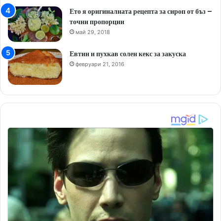
Ето я оригиналната рецепта за сироп от бъз –
точни пропорции
май 29, 2018
Евтин и пухкав солен кекс за закуска
февруари 21, 2016