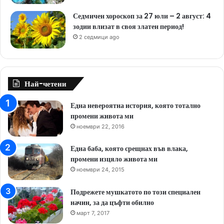
Седмичен хороскоп за 27 юли – 2 август: 4
зодии влизат в своя златен период!
2 седмици ago
Най-четени
Една невероятна история, която тотално
промени живота ми
ноември 22, 2016
Една баба, която срещнах във влака,
промени изцяло живота ми
ноември 24, 2015
Подрежете мушкатото по този специален
начин, за да цъфти обилно
март 7, 2017