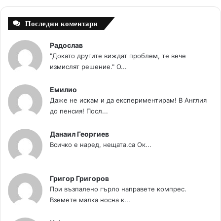
t
m
Последни коментари
Радослав
"Докато другите виждат проблем, те вече
измислят решение." О...
Емилио
Даже не искам и да експериментирам! В Англия
до пенсия! Посл...
Данаил Георгиев
Всичко е наред, нещата.са Ок...
Григор Григоров
При възпалено гърло направете компрес.
Вземете малка носна к...