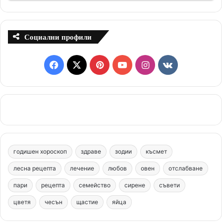
Социални профили
F
X
P
Y
I
v
a
i
o
n
k
c
n
u
s
.
e
t
T
t
c
b
e
u
a
o
годишен хороскоп
здраве
зодии
късмет
o
r
b
g
m
лесна рецепта
лечение
любов
овен
отслабване
o
e
e
r
пари
рецепта
семейство
сирене
съвети
цветя
чесън
k
щастие
s
яйца
a