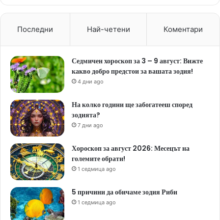
Последни
Най-четени
Коментари
Седмичен хороскоп за 3 – 9 август: Вижте
какво добро предстои за вашата зодия!
4 дни ago
На колко години ще забогатееш според
зодията?
7 дни ago
Хороскоп за август 2026: Месецът на
големите обрати!
1 седмица ago
5 причини да обичаме зодия Риби
1 седмица ago