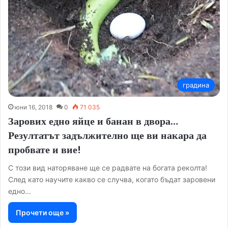
градина
юни 16, 2018
0
71 035
Зарових едно яйце и банан в двора…
Резултатът задължително ще ви накара да
пробвате и вие!
С този вид наторяване ще се радвате на богата реколта!
След като научите какво се случва, когато бъдат заровени
едно…
Прочети още »