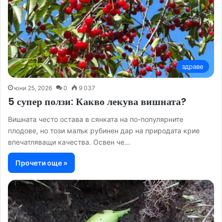
здраве
юни 25, 2026
0
9 037
5 супер ползи: Какво лекува вишната?
Вишната често остава в сянката на по-популярните
плодове, но този малък рубинен дар на природата крие
впечатляващи качества. Освен че…
Прочети още »