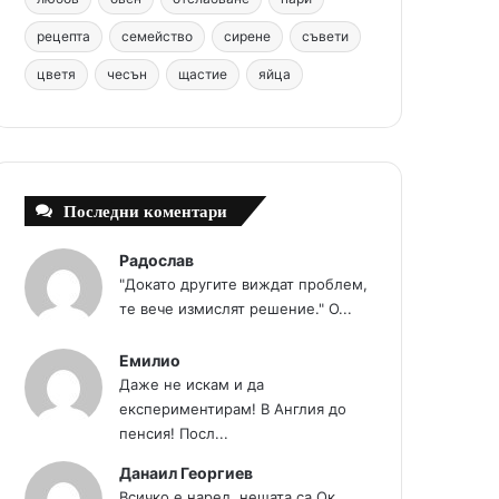
t
m
рецепта
семейство
сирене
съвети
цветя
чесън
щастие
яйца
Последни коментари
Радослав
"Докато другите виждат проблем,
те вече измислят решение." О...
Емилио
Даже не искам и да
експериментирам! В Англия до
пенсия! Посл...
Данаил Георгиев
Всичко е наред, нещата.са Ок...