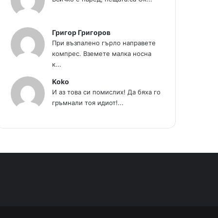
Григор Григоров
При възпалено гърло направете
компрес. Вземете малка носна
к...
Koko
И аз това си помислих! Да бяха го
гръмнали тоя идиот!...