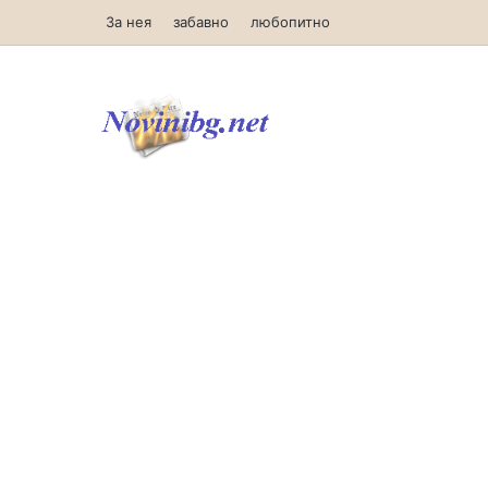
За нея
забавно
любопитно