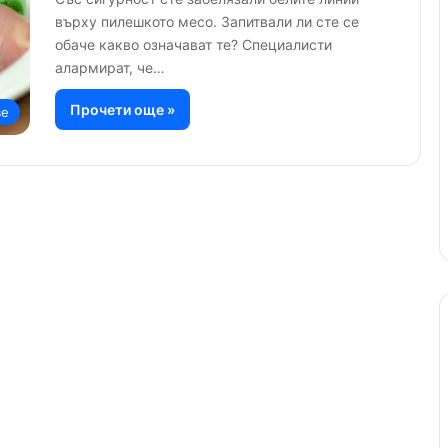
върху пилешкото месо. Запитвали ли сте се
обаче какво означават те? Специалисти
алармират, че…
Прочети още »
ве