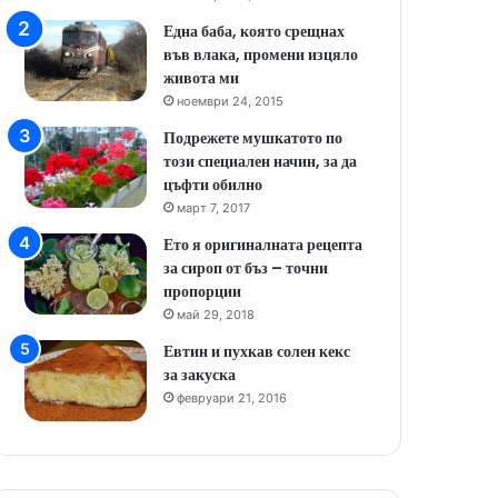
Една баба, която срещнах
във влака, промени изцяло
живота ми
ноември 24, 2015
Подрежете мушкатото по
този специален начин, за да
цъфти обилно
март 7, 2017
Ето я оригиналната рецепта
за сироп от бъз – точни
пропорции
май 29, 2018
Евтин и пухкав солен кекс
за закуска
февруари 21, 2016