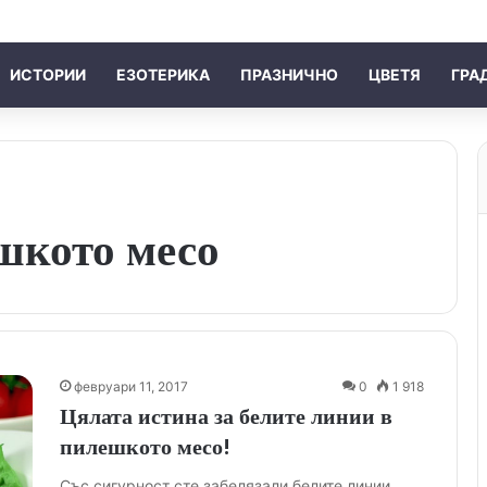
ИСТОРИИ
ЕЗОТЕРИКА
ПРАЗНИЧНО
ЦВЕТЯ
ГРА
шкото месо
февруари 11, 2017
0
1 918
Цялата истина за белите линии в
пилешкото месо!
Със сигурност сте забелязали белите линии