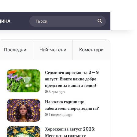
Търси
ДИНА
Последни
Най-четени
Коментари
Седмичен хороскоп за 3 – 9
август: Вижте какво добро
предстои за вашата зодия!
6 дни ago
На колко години ще
забогатееш според зодията?
1 седмица ago
Хороскоп за август 2026:
Месецът на големите