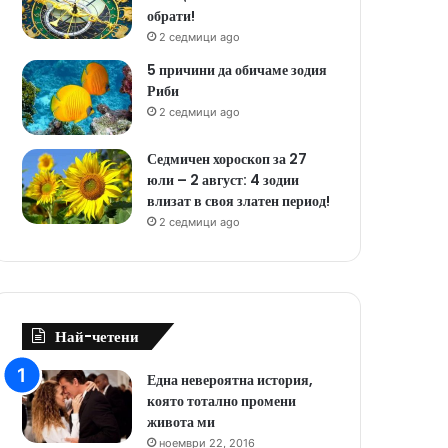
обрати!
2 седмици ago
5 причини да обичаме зодия
Риби
2 седмици ago
Седмичен хороскоп за 27
юли – 2 август: 4 зодии
влизат в своя златен период!
2 седмици ago
Най-четени
Една невероятна история,
която тотално промени
живота ми
ноември 22, 2016