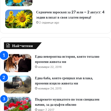
Седмичен хороскоп за 27 юли – 2 август: 4
зодии влизат в своя златен период!
2 седмици ago
Най-четени
Една невероятна история, която тотално
промени живота ми
ноември 22, 2016
Една баба, която срещнах във влака,
промени изцяло живота ми
ноември 24, 2015
Подрежете мушкатото по този специален
начин, за да цъфти обилно
март 7, 2017