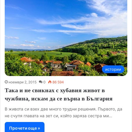
истории
ноември 2, 2015
0
86 594
Така и не свикнах с хубавия живот в
чужбина, искам да се върна в България
В живота си взех две много трудни решения. Първото, да
не счупя главата на зет си, който заряза сестра ми…
Прочети още »