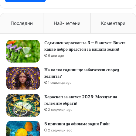
Последни
Най-четени
Коментари
Седмичен хороскоп за 3 – 9 август: Вижте
какво добро предстои за вашата зодия!
6 дни ago
На колко години ще забогатееш според
зодията?
1 седмица ago
Хороскоп за август 2026: Месецът на
големите обрати!
2 седмици ago
5 причини да обичаме зодия Риби
2 седмици ago