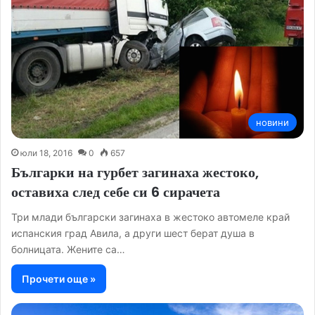
новини
юли 18, 2016
0
657
Българки на гурбет загинаха жестоко,
оставиха след себе си 6 сирачета
Три млади български загинаха в жестоко автомеле край
испанския град Авила, а други шест берат душа в
болницата. Жените са…
Прочети още »