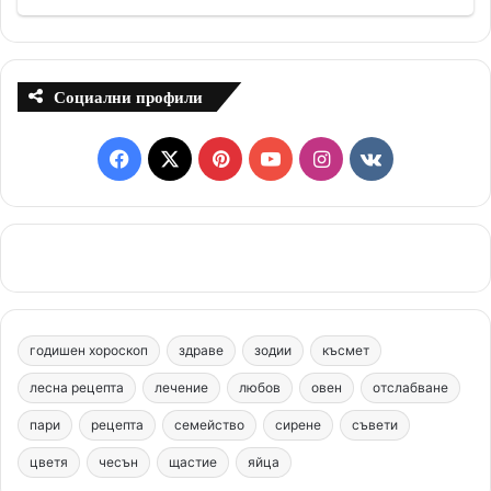
Социални профили
F
X
P
Y
I
v
a
i
o
n
k
c
n
u
s
.
e
t
T
t
c
b
e
u
a
o
годишен хороскоп
здраве
зодии
късмет
o
r
b
g
m
лесна рецепта
лечение
любов
овен
отслабване
o
e
e
r
пари
рецепта
семейство
сирене
съвети
цветя
чесън
k
щастие
s
яйца
a