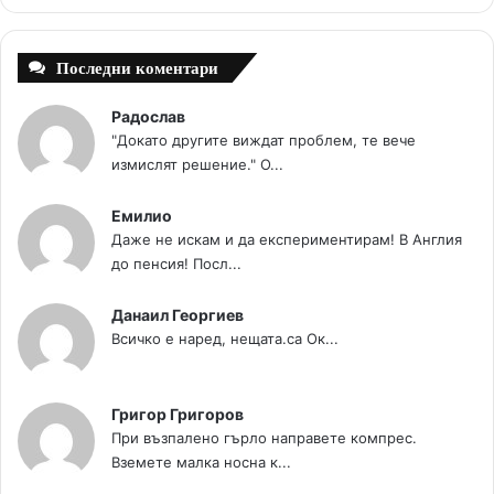
t
m
Последни коментари
Радослав
"Докато другите виждат проблем, те вече
измислят решение." О...
Емилио
Даже не искам и да експериментирам! В Англия
до пенсия! Посл...
Данаил Георгиев
Всичко е наред, нещата.са Ок...
Григор Григоров
При възпалено гърло направете компрес.
Вземете малка носна к...