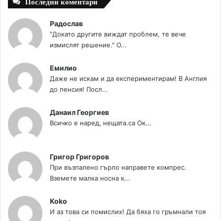
Последни коментари
Радослав
"Докато другите виждат проблем, те вече
измислят решение." О...
Емилио
Даже не искам и да експериментирам! В Англия
до пенсия! Посл...
Данаил Георгиев
Всичко е наред, нещата.са Ок...
Григор Григоров
При възпалено гърло направете компрес.
Вземете малка носна к...
Koko
И аз това си помислих! Да бяха го гръмнали тоя