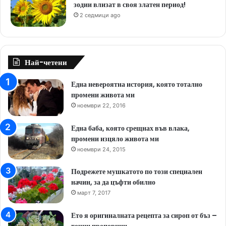
зодии влизат в своя златен период!
2 седмици ago
Най-четени
Една невероятна история, която тотално
промени живота ми
ноември 22, 2016
Една баба, която срещнах във влака,
промени изцяло живота ми
ноември 24, 2015
Подрежете мушкатото по този специален
начин, за да цъфти обилно
март 7, 2017
Ето я оригиналната рецепта за сироп от бъз –
точни пропорции