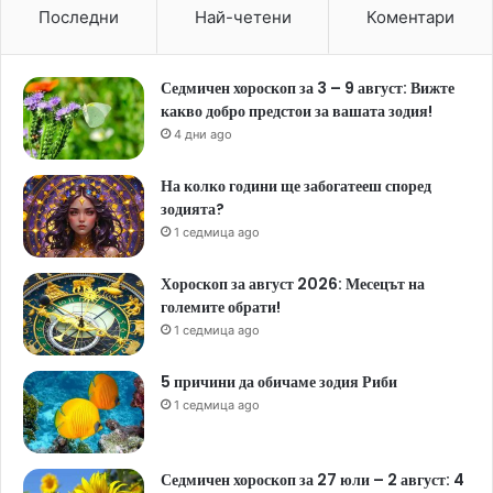
Последни
Най-четени
Коментари
Седмичен хороскоп за 3 – 9 август: Вижте
какво добро предстои за вашата зодия!
4 дни ago
На колко години ще забогатееш според
зодията?
1 седмица ago
Хороскоп за август 2026: Месецът на
големите обрати!
1 седмица ago
5 причини да обичаме зодия Риби
1 седмица ago
Седмичен хороскоп за 27 юли – 2 август: 4