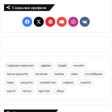
Социални профили
F
X
P
Y
I
v
a
i
o
n
k
c
n
u
s
.
e
t
T
t
c
b
e
u
a
o
годишен хороскоп
здраве
зодии
късмет
o
r
b
g
m
лесна рецепта
лечение
любов
овен
отслабване
o
e
e
r
пари
рецепта
семейство
сирене
съвети
цветя
чесън
k
щастие
s
яйца
a
t
m