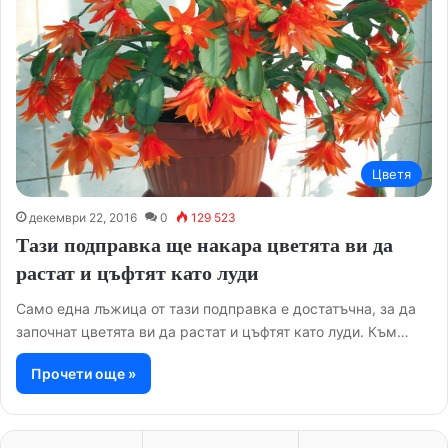
Цветя
декември 22, 2016
0
129 523
Тази подправка ще накара цветята ви да
растат и цъфтят като луди
Само една лъжица от тази подправка е достатъчна, за да
започнат цветята ви да растат и цъфтят като луди. Към…
Прочети още »