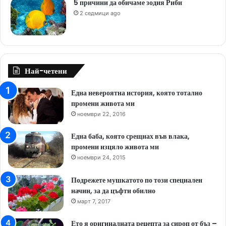
5 причини да обичаме зодия Риби
2 седмици ago
Най-четени
Една невероятна история, която тотално
промени живота ми
ноември 22, 2016
Една баба, която срещнах във влака,
промени изцяло живота ми
ноември 24, 2015
Подрежете мушкатото по този специален
начин, за да цъфти обилно
март 7, 2017
Ето я оригиналната рецепта за сироп от бъз –