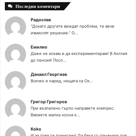
Последни коментари
Радослав
"Докато другите виждат проблем, те вече
измислят решение." О...
Емилио
Даже не искам и да експериментирам! В Англия
до пенсия! Посл...
Данаил Георгиев
Всичко е наред, нещата.са Ок...
Григор Григоров
При възпалено гърло направете компрес.
Вземете малка носна к...
Koko
И аз това си помислих! Да бяха го гръмнали тоя