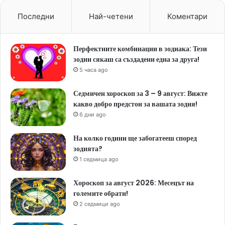
Последни
Най-четени
Коментари
Перфектните комбинации в зодиака: Тези
зодии сякаш са създадени една за друга!
5 часа ago
Седмичен хороскоп за 3 – 9 август: Вижте
какво добро предстои за вашата зодия!
6 дни ago
На колко години ще забогатееш според
зодията?
1 седмица ago
Хороскоп за август 2026: Месецът на
големите обрати!
2 седмици ago