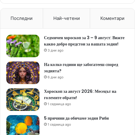
Последни
Най-четени
Коментари
Седмичен хороскоп за 3 – 9 август: Вижте
какво добро предстои за вашата зодия!
3 дни ago
На колко години ще забогатееш според
зодията?
6 дни ago
Хороскоп за август 2026: Месецът на
големите обрати!
1 седмица ago
5 причини да обичаме зодия Риби
1 седмица ago