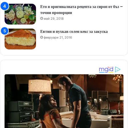
Ето я оригиналната рецепта за сироп от бъз –
точни пропорции
май 29, 2018
Евтин и пухкав солен кекс за закуска
февруари 21, 2016