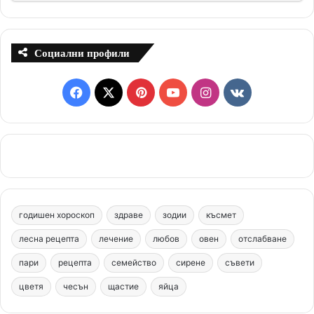
Социални профили
F
X
P
Y
I
v
a
i
o
n
k
c
n
u
s
.
e
t
T
t
c
b
e
u
a
o
годишен хороскоп
здраве
зодии
късмет
o
r
b
g
m
лесна рецепта
лечение
любов
овен
отслабване
o
e
e
r
пари
рецепта
семейство
сирене
съвети
цветя
чесън
k
щастие
s
яйца
a