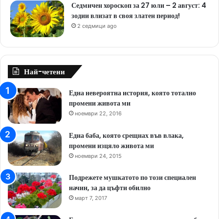
Седмичен хороскоп за 27 юли – 2 август: 4
зодии влизат в своя златен период!
2 седмици ago
Най-четени
Една невероятна история, която тотално
промени живота ми
ноември 22, 2016
Една баба, която срещнах във влака,
промени изцяло живота ми
ноември 24, 2015
Подрежете мушкатото по този специален
начин, за да цъфти обилно
март 7, 2017