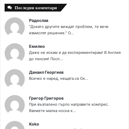
Последни коментари
Радослав
"Докато другите виждат проблем, те вече
измислят решение." О...
Емилио
Даже не искам и да експериментирам! В Англия
до пенсия! Посл...
Данаил Георгиев
Всичко е наред, нещата.са Ок...
Григор Григоров
При възпалено гърло направете компрес.
Вземете малка носна к...
Koko