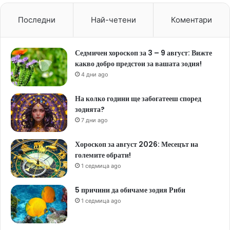
Последни
Най-четени
Коментари
Седмичен хороскоп за 3 – 9 август: Вижте
какво добро предстои за вашата зодия!
4 дни ago
На колко години ще забогатееш според
зодията?
7 дни ago
Хороскоп за август 2026: Месецът на
големите обрати!
1 седмица ago
5 причини да обичаме зодия Риби
1 седмица ago