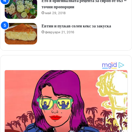
Ето я оригиналната рецепта за сироп от бъз –
точни пропорции
май 29, 2018
Евтин и пухкав солен кекс за закуска
февруари 21, 2016