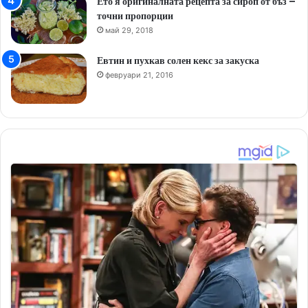
Ето я оригиналната рецепта за сироп от бъз –
точни пропорции
май 29, 2018
Евтин и пухкав солен кекс за закуска
февруари 21, 2016