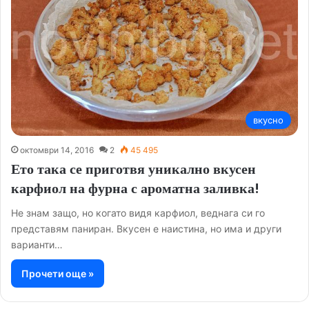
вкусно
октомври 14, 2016
2
45 495
Ето така се приготвя уникално вкусен
карфиол на фурна с ароматна заливка!
Не знам защо, но когато видя карфиол, веднага си го
представям паниран. Вкусен е наистина, но има и други
варианти…
Прочети още »