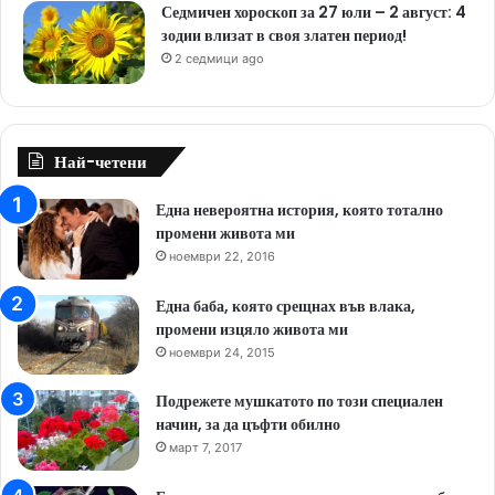
Седмичен хороскоп за 27 юли – 2 август: 4
зодии влизат в своя златен период!
2 седмици ago
Най-четени
Една невероятна история, която тотално
промени живота ми
ноември 22, 2016
Една баба, която срещнах във влака,
промени изцяло живота ми
ноември 24, 2015
Подрежете мушкатото по този специален
начин, за да цъфти обилно
март 7, 2017