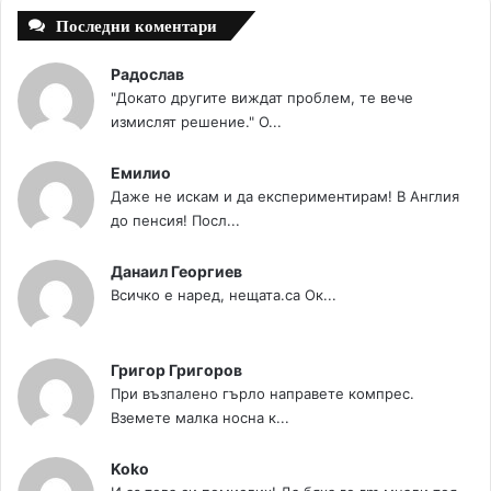
Последни коментари
Радослав
"Докато другите виждат проблем, те вече
измислят решение." О...
Емилио
Даже не искам и да експериментирам! В Англия
до пенсия! Посл...
Данаил Георгиев
Всичко е наред, нещата.са Ок...
Григор Григоров
При възпалено гърло направете компрес.
Вземете малка носна к...
Koko