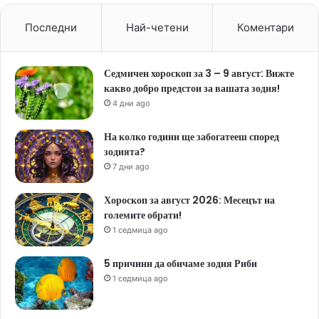
Последни
Най-четени
Коментари
Седмичен хороскоп за 3 – 9 август: Вижте
какво добро предстои за вашата зодия!
4 дни ago
На колко години ще забогатееш според
зодията?
7 дни ago
Хороскоп за август 2026: Месецът на
големите обрати!
1 седмица ago
5 причини да обичаме зодия Риби
1 седмица ago