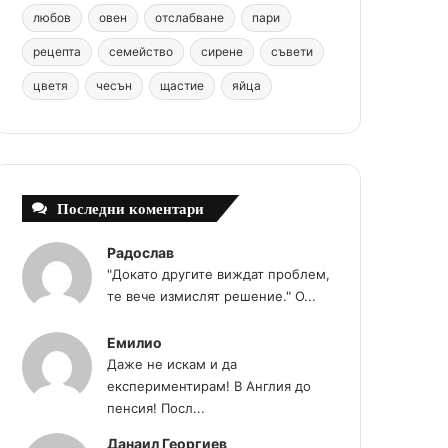
любов
овен
отслабване
пари
t
m
рецепта
семейство
сирене
съвети
цветя
чесън
щастие
яйца
Последни коментари
Радослав
"Докато другите виждат проблем,
те вече измислят решение." О...
Емилио
Даже не искам и да
експериментирам! В Англия до
пенсия! Посл...
Данаил Георгиев