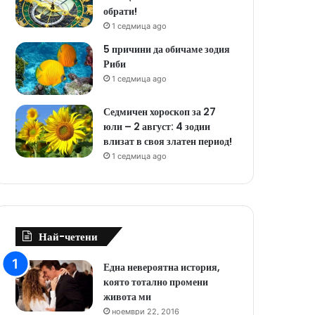
обрати!
1 седмица ago
5 причини да обичаме зодия
Риби
1 седмица ago
Седмичен хороскоп за 27
юли – 2 август: 4 зодии
влизат в своя златен период!
1 седмица ago
Най-четени
Една невероятна история,
която тотално промени
живота ми
ноември 22, 2016