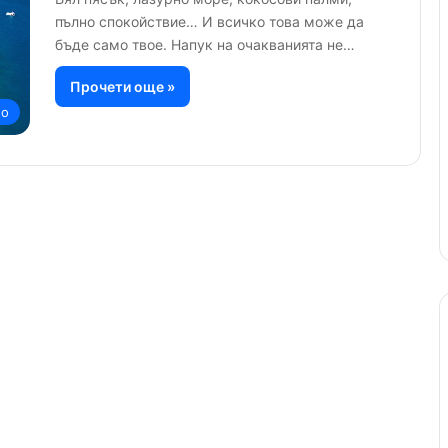
пълно спокойствие… И всичко това може да
бъде само твое. Напук на очакванията не…
Прочети още »
но