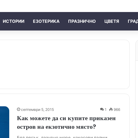
ИСТОРИИ
ЕЗОТЕРИКА
ПРАЗНИЧНО
ЦВЕТЯ
ГРА
септември 5, 2015
1
966
Как можете да си купите приказен
остров на екзотично място?
Бял пясък, лазурно море, кокосови палми,