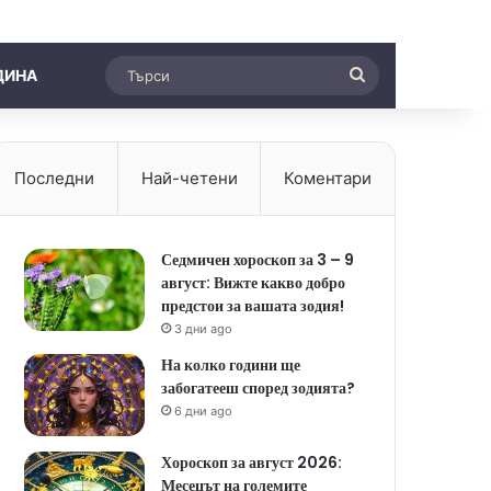
Търси
ДИНА
Последни
Най-четени
Коментари
Седмичен хороскоп за 3 – 9
август: Вижте какво добро
предстои за вашата зодия!
3 дни ago
На колко години ще
забогатееш според зодията?
6 дни ago
Хороскоп за август 2026:
Месецът на големите