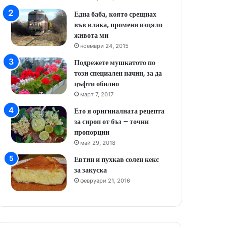
Една баба, която срещнах
във влака, промени изцяло
живота ми
ноември 24, 2015
Подрежете мушкатото по
този специален начин, за да
цъфти обилно
март 7, 2017
Ето я оригиналната рецепта
за сироп от бъз – точни
пропорции
май 29, 2018
Евтин и пухкав солен кекс
за закуска
февруари 21, 2016