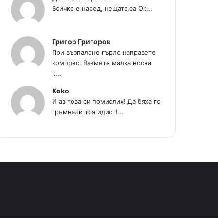
Всичко е наред, нещата.са Ок...
Григор Григоров
При възпалено гърло направете
компрес. Вземете малка носна
к...
Koko
И аз това си помислих! Да бяха го
гръмнали тоя идиот!...