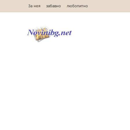
За нея
забавно
любопитно