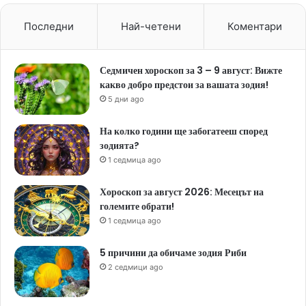
Последни
Най-четени
Коментари
Седмичен хороскоп за 3 – 9 август: Вижте
какво добро предстои за вашата зодия!
5 дни ago
На колко години ще забогатееш според
зодията?
1 седмица ago
Хороскоп за август 2026: Месецът на
големите обрати!
1 седмица ago
5 причини да обичаме зодия Риби
2 седмици ago