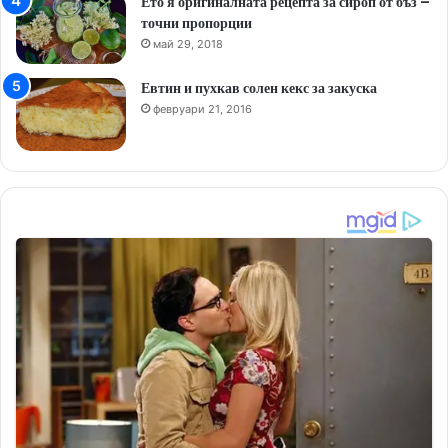
Ето я оригиналната рецепта за сироп от бъз –
точни пропорции
май 29, 2018
Евтин и пухкав солен кекс за закуска
февруари 21, 2016