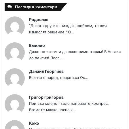
Последни коментари
Радослав
"Докато другите виждат проблем, те вече
измислят решение." О...
Емилио
Даже не искам и да експериментирам! В Англия
до пенсия! Посл...
Данаил Георгиев
Всичко е наред, нещата.са Ок...
Григор Григоров
При възпалено гърло направете компрес.
Вземете малка носна к...
Koko