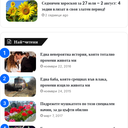
Седмичен хороскоп за 27 юли – 2 август: 4
зодии влизат в своя златен период!
2 седмици ago
Най-четени
Една невероятна история, която тотално
промени живота ми
ноември 22, 2016
Една баба, която срещнах във влака,
промени изцяло живота ми
ноември 24, 2015
Подрежете мушкатото по този специален
начин, за да цъфти обилно
март 7, 2017