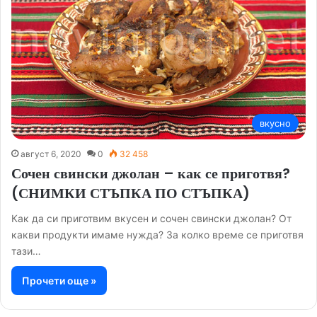
вкусно
август 6, 2020
0
32 458
Сочен свински джолан – как се приготвя?
(СНИМКИ СТЪПКА ПО СТЪПКА)
Как да си приготвим вкусен и сочен свински джолан? От
какви продукти имаме нужда? За колко време се приготвя
тази…
Прочети още »