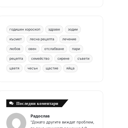
b
e
u
a
o
o
r
b
g
m
o
e
e
r
годишен хороскоп
здраве
зодии
k
s
a
късмет
лесна рецепта
лечение
любов
овен
отслабване
пари
t
m
рецепта
семейство
сирене
съвети
цветя
чесън
щастие
яйца
Последни коментари
Радослав
"Докато другите виждат проблем,