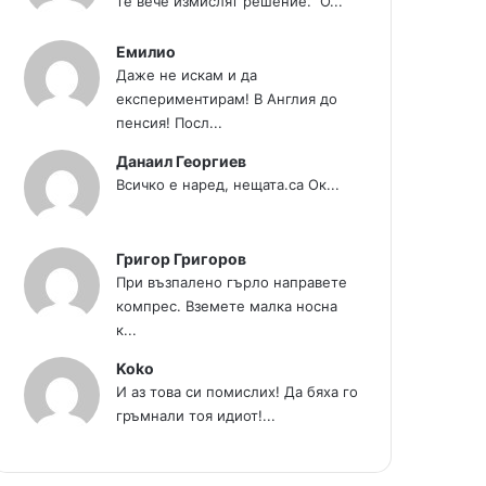
те вече измислят решение." О...
Емилио
Даже не искам и да
експериментирам! В Англия до
пенсия! Посл...
Данаил Георгиев
Всичко е наред, нещата.са Ок...
Григор Григоров
При възпалено гърло направете
компрес. Вземете малка носна
к...
Koko
И аз това си помислих! Да бяха го
гръмнали тоя идиот!...