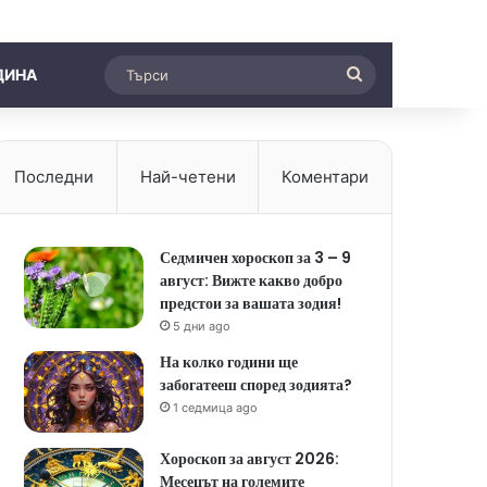
Търси
ДИНА
Последни
Най-четени
Коментари
Седмичен хороскоп за 3 – 9
август: Вижте какво добро
предстои за вашата зодия!
5 дни ago
На колко години ще
забогатееш според зодията?
1 седмица ago
Хороскоп за август 2026:
Месецът на големите