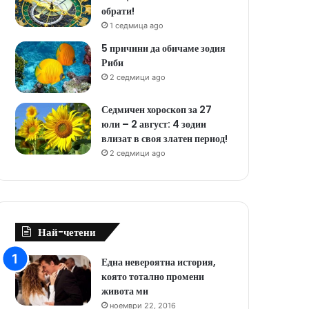
обрати!
1 седмица ago
5 причини да обичаме зодия
Риби
2 седмици ago
Седмичен хороскоп за 27
юли – 2 август: 4 зодии
влизат в своя златен период!
2 седмици ago
Най-четени
Една невероятна история,
която тотално промени
живота ми
ноември 22, 2016