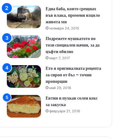
Една баба, която срещнах
във влака, промени изцяло
живота ми
ноември 24, 2015
Подрежете мушкатото по
този специален начин, за да
цъфти обилно
март 7, 2017
Ето я оригиналната рецепта
за сироп от бъз – точни
пропорции
май 29, 2018
Евтин и пухкав солен кекс
за закуска
февруари 21, 2016