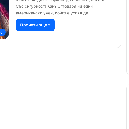
Със сигурност! Как? Отговаря ни един
американски учен, който е успял да…
Прочети още »
но