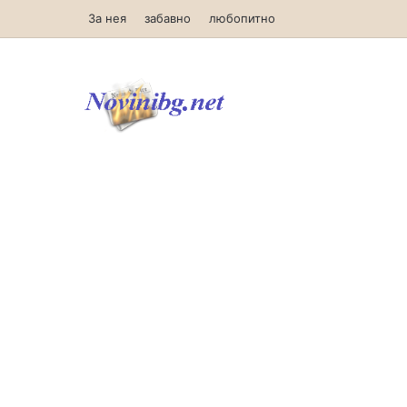
За нея
забавно
любопитно