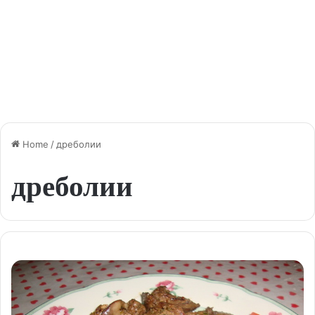
Home
/
дреболии
дреболии