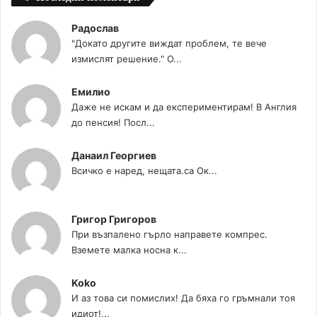
Радослав
"Докато другите виждат проблем, те вече
измислят решение." О...
Емилио
Даже не искам и да експериментирам! В Англия
до пенсия! Посл...
Данаил Георгиев
Всичко е наред, нещата.са Ок...
Григор Григоров
При възпалено гърло направете компрес.
Вземете малка носна к...
Koko
И аз това си помислих! Да бяха го гръмнали тоя
идиот!...