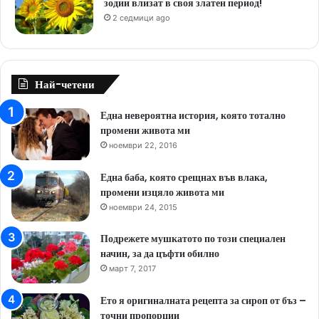
зодии влизат в своя златен период!
2 седмици ago
Най-четени
Една невероятна история, която тотално
промени живота ми
ноември 22, 2016
Една баба, която срещнах във влака,
промени изцяло живота ми
ноември 24, 2015
Подрежете мушкатото по този специален
начин, за да цъфти обилно
март 7, 2017
Ето я оригиналната рецепта за сироп от бъз –
точни пропорции