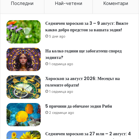
Последни
Най-четени
Коментари
Седмичен хороскоп за 3 – 9 август: Вижте
какво добро предстои за вашата зодия!
5 дни ago
На колко години ще забогатееш според
зодията?
1 седмица ago
Хороскоп за август 2026: Месецът на
големите обрати!
1 седмица ago
5 причини да обичаме зодия Риби
2 седмици ago
Седмичен хороскоп за 27 юли – 2 август: 4