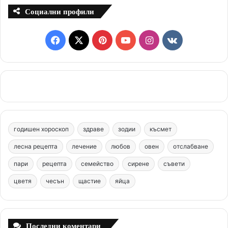
Социални профили
F
X
P
Y
I
v
a
i
o
n
k
c
n
u
s
.
e
t
T
t
c
b
e
u
a
o
годишен хороскоп
здраве
зодии
късмет
o
r
b
g
m
лесна рецепта
лечение
любов
овен
отслабване
o
e
e
r
пари
рецепта
семейство
сирене
съвети
цветя
чесън
k
щастие
s
яйца
a
t
m
Последни коментари