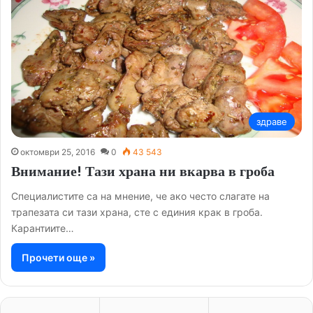
здраве
октомври 25, 2016
0
43 543
Внимание! Тази храна ни вкарва в гроба
Специалистите са на мнение, че ако често слагате на
трапезата си тази храна, сте с единия крак в гроба.
Карантиите…
Прочети още »