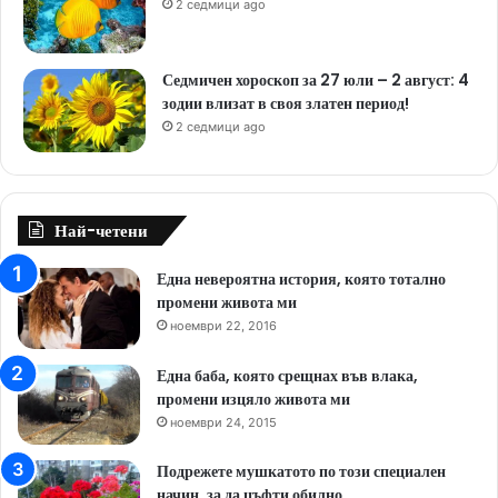
2 седмици ago
Седмичен хороскоп за 27 юли – 2 август: 4
зодии влизат в своя златен период!
2 седмици ago
Най-четени
Една невероятна история, която тотално
промени живота ми
ноември 22, 2016
Една баба, която срещнах във влака,
промени изцяло живота ми
ноември 24, 2015
Подрежете мушкатото по този специален
начин, за да цъфти обилно