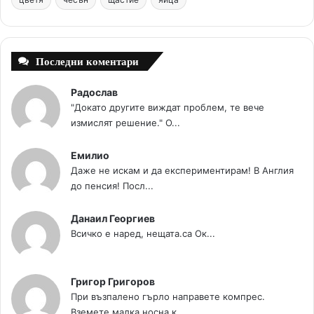
k
s
a
t
m
Последни коментари
Радослав
"Докато другите виждат проблем, те вече
измислят решение." О...
Емилио
Даже не искам и да експериментирам! В Англия
до пенсия! Посл...
Данаил Георгиев
Всичко е наред, нещата.са Ок...
Григор Григоров
При възпалено гърло направете компрес.
Вземете малка носна к...