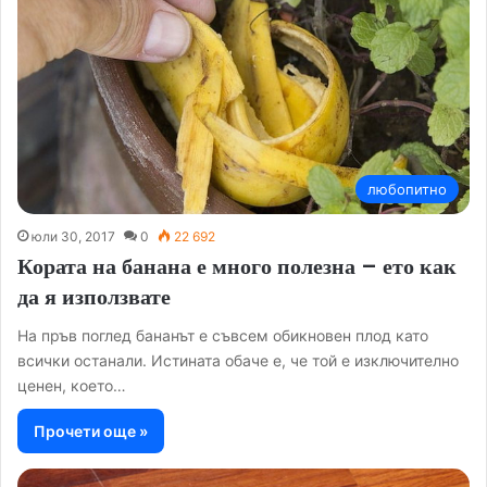
любопитно
юли 30, 2017
0
22 692
Кората на банана е много полезна – ето как
да я използвате
На пръв поглед бананът е съвсем обикновен плод като
всички останали. Истината обаче е, че той е изключително
ценен, което…
Прочети още »