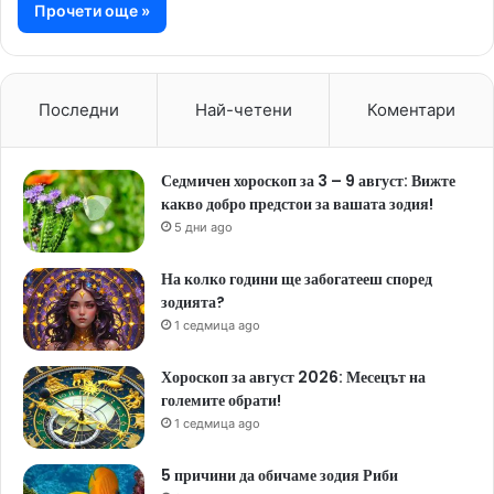
Прочети още »
Последни
Най-четени
Коментари
Седмичен хороскоп за 3 – 9 август: Вижте
какво добро предстои за вашата зодия!
5 дни ago
На колко години ще забогатееш според
зодията?
1 седмица ago
Хороскоп за август 2026: Месецът на
големите обрати!
1 седмица ago
5 причини да обичаме зодия Риби