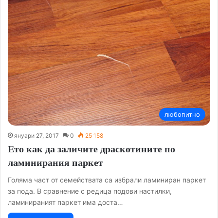
любопитно
януари 27, 2017
0
25 158
Ето как да заличите драскотините по
ламинирания паркет
Голяма част от семействата са избрали ламиниран паркет
за пода. В сравнение с редица подови настилки,
ламинираният паркет има доста…