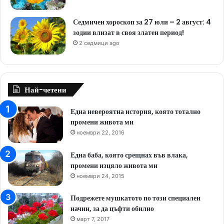
Седмичен хороскоп за 27 юли – 2 август: 4
зодии влизат в своя златен период!
2 седмици ago
Най-четени
Една невероятна история, която тотално
промени живота ми
ноември 22, 2016
Една баба, която срещнах във влака,
промени изцяло живота ми
ноември 24, 2015
Подрежете мушкатото по този специален
начин, за да цъфти обилно
март 7, 2017