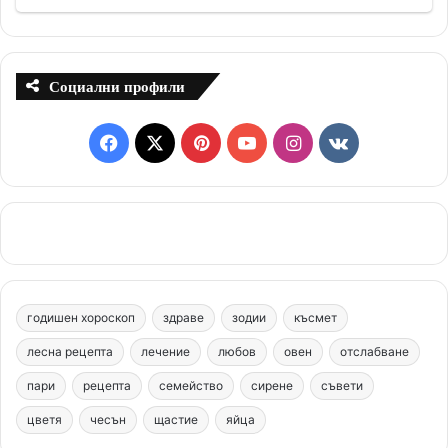
Социални профили
F
X
P
Y
I
v
a
i
o
n
k
c
n
u
s
.
e
t
T
t
c
b
e
u
a
o
годишен хороскоп
здраве
зодии
късмет
o
r
b
g
m
лесна рецепта
лечение
любов
овен
отслабване
o
e
e
r
пари
рецепта
семейство
сирене
съвети
цветя
чесън
k
щастие
s
яйца
a