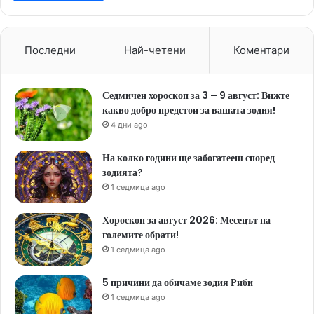
Последни
Най-четени
Коментари
Седмичен хороскоп за 3 – 9 август: Вижте
какво добро предстои за вашата зодия!
4 дни ago
На колко години ще забогатееш според
зодията?
1 седмица ago
Хороскоп за август 2026: Месецът на
големите обрати!
1 седмица ago
5 причини да обичаме зодия Риби
1 седмица ago