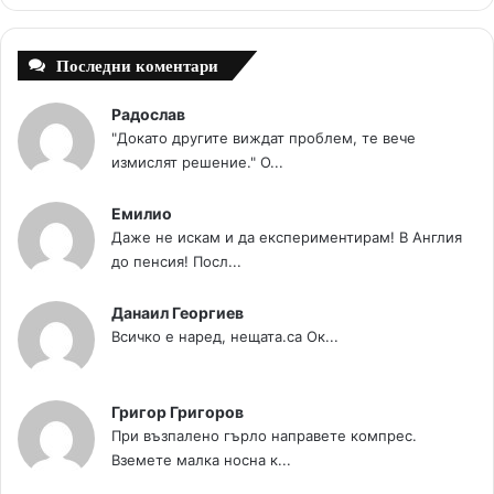
t
m
Последни коментари
Радослав
"Докато другите виждат проблем, те вече
измислят решение." О...
Емилио
Даже не искам и да експериментирам! В Англия
до пенсия! Посл...
Данаил Георгиев
Всичко е наред, нещата.са Ок...
Григор Григоров
При възпалено гърло направете компрес.
Вземете малка носна к...