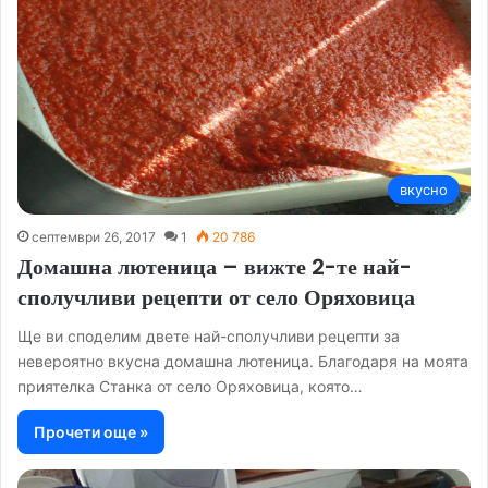
вкусно
септември 26, 2017
1
20 786
Домашна лютеница – вижте 2-те най-
сполучливи рецепти от село Оряховица
Ще ви споделим двете най-сполучливи рецепти за
невероятно вкусна домашна лютеница. Благодаря на моята
приятелка Станка от село Оряховица, която…
Прочети още »