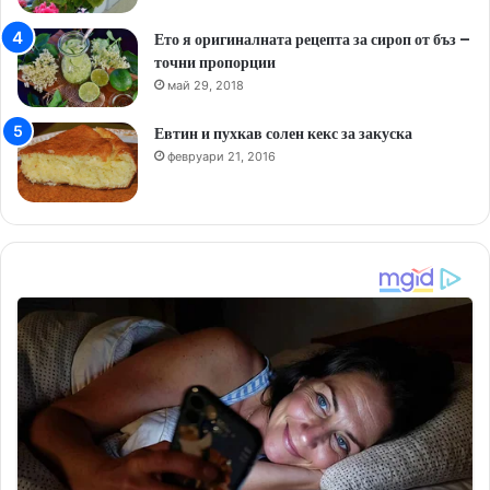
Ето я оригиналната рецепта за сироп от бъз –
точни пропорции
май 29, 2018
Евтин и пухкав солен кекс за закуска
февруари 21, 2016