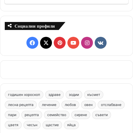
Социални профили
F
X
P
Y
I
v
a
i
o
n
k
c
n
u
s
.
e
t
T
t
c
b
e
u
a
o
годишен хороскоп
здраве
зодии
късмет
o
r
b
g
m
лесна рецепта
лечение
любов
овен
отслабване
o
e
e
r
пари
рецепта
семейство
сирене
съвети
цветя
чесън
k
щастие
s
яйца
a