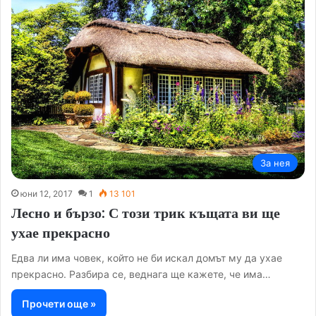
За нея
юни 12, 2017
1
13 101
Лесно и бързо: С този трик къщата ви ще
ухае прекрасно
Едва ли има човек, който не би искал домът му да ухае
прекрасно. Разбира се, веднага ще кажете, че има…
Прочети още »