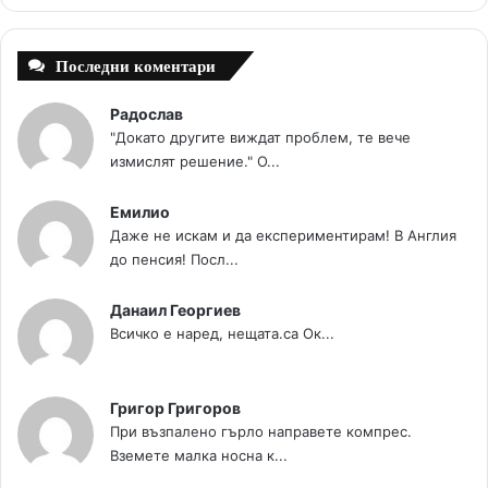
t
m
Последни коментари
Радослав
"Докато другите виждат проблем, те вече
измислят решение." О...
Емилио
Даже не искам и да експериментирам! В Англия
до пенсия! Посл...
Данаил Георгиев
Всичко е наред, нещата.са Ок...
Григор Григоров
При възпалено гърло направете компрес.
Вземете малка носна к...