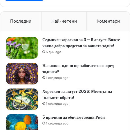
Последни
Най-четени
Коментари
Седмичен хороскоп за 3 – 9 август: Вижте
какво добро предстои за вашата зодия!
5 дни ago
На колко години ще забогатееш според
зодията?
1 седмица ago
Хороскоп за август 2026: Месецът на
големите обрати!
1 седмица ago
5 причини да обичаме зодия Риби
1 седмица ago