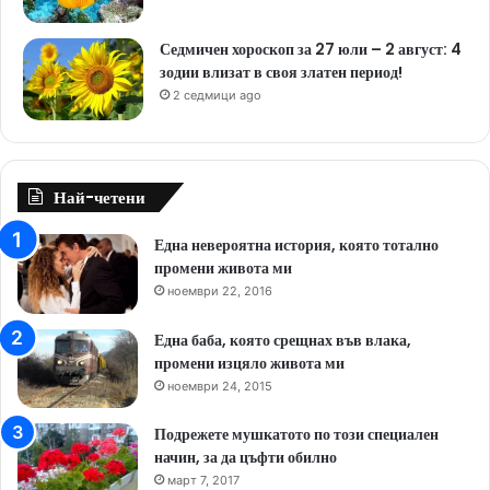
Седмичен хороскоп за 27 юли – 2 август: 4
зодии влизат в своя златен период!
2 седмици ago
Най-четени
Една невероятна история, която тотално
промени живота ми
ноември 22, 2016
Една баба, която срещнах във влака,
промени изцяло живота ми
ноември 24, 2015
Подрежете мушкатото по този специален
начин, за да цъфти обилно
март 7, 2017